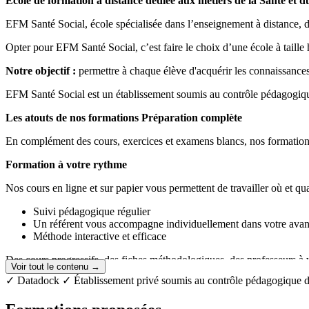
École de formation à distance dédiée aux métiers de la Santé et d
EFM Santé Social, école spécialisée dans l’enseignement à distance, d
Opter pour EFM Santé Social, c’est faire le choix d’une école à taille 
Notre objectif :
permettre à chaque élève d'acquérir les connaissances
EFM Santé Social est un établissement soumis au contrôle pédagogique d
Les atouts de nos formations Préparation complète
En complément des cours, exercices et examens blancs, nos formations 
Formation à votre rythme
Nos cours en ligne et sur papier vous permettent de travailler où et q
Suivi pédagogique régulier
Un référent vous accompagne individuellement dans votre avanc
Méthode interactive et efficace
Des cours progressifs, des fiches méthodologiques, des professeurs à v
Voir tout le contenu →
✓ Datadock
✓ Établissement privé soumis au contrôle pédagogique de