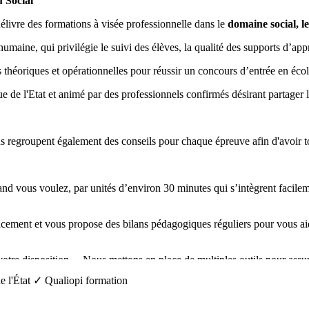
u Social
élivre des formations à visée professionnelle dans le
domaine social, le
humaine, qui privilégie le suivi des élèves, la qualité des supports d’a
 théoriques et opérationnelles pour réussir un concours d’entrée en éco
e l'Etat et animé par des professionnels confirmés désirant partager le
regroupent également des conseils pour chaque épreuve afin d'avoir tou
uand vous voulez, par unités d’environ 30 minutes qui s’intègrent facil
ement et vous propose des bilans pédagogiques réguliers pour vous aid
otre disposition… Nous mettons en place de multiples outils pour assure
 l'État
✓ Qualiopi formation