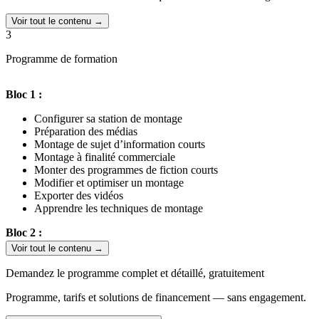
Voir tout le contenu →
3
Programme de formation
Bloc 1 :
Configurer sa station de montage
Préparation des médias
Montage de sujet d’information courts
Montage à finalité commerciale
Monter des programmes de fiction courts
Modifier et optimiser un montage
Exporter des vidéos
Apprendre les techniques de montage
Bloc 2 :
Voir tout le contenu →
Recherche des fichiers multimédias
Réaliser un étalonnage
Demandez le programme complet et détaillé, gratuitement
Initiation After Effects et réalisation d’un compositing
Réglementations Audiovisuelles : Guide Pratique
Programme, tarifs et solutions de financement — sans engagement.
Initiation RSE