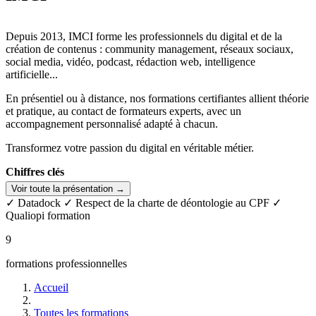
Depuis 2013, IMCI forme les professionnels du digital et de la
création de contenus : community management, réseaux sociaux,
social media, vidéo, podcast, rédaction web, intelligence
artificielle...
En présentiel ou à distance, nos formations certifiantes allient théorie
et pratique, au contact de formateurs experts, avec un
accompagnement personnalisé adapté à chacun.
Transformez votre passion du digital en véritable métier.
Chiffres clés
Voir toute la présentation →
12 ans d’expérience (et de passion !)
✓ Datadock
✓ Respect de la charte de déontologie au CPF
✓
+800 certifiés
Qualiopi formation
+50 formateurs experts
4,6/5 de satisfaction sur Google
9
Témoignages & Avis
formations professionnelles
« Fraîchement diplômée de l’IMCI ce jour! Je suis très
Accueil
reconnaissante pour ces 8 mois intenses de formation! Si riches en
apprentissage, en acquisition de compétences, entraînement, cours,
Toutes les formations