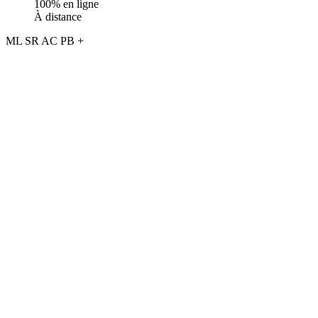
100% en ligne
À distance
ML
SR
AC
PB
+