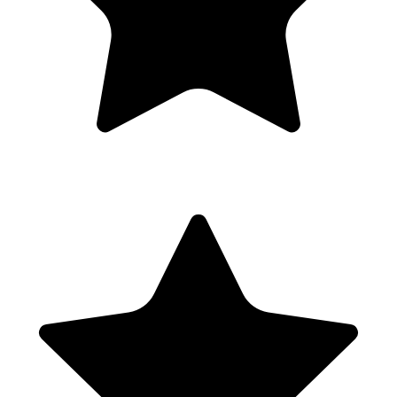
du succès du client.
Module 6 : Bâtir avec le potentiel du collectif (3 jours)
Confronter notre propre intelligence ou identité collective et
déployer notre art au sein d’un groupe afin de faciliter l’éclosion
d’un processus décisionnel consenti, productif et fertilisant au
service de la mission du système.
Module 7 : Boucler son processus de formation avec la
certification (2 jours)
Obtenir des feedbacks sur la posture et la façon dont le coach
incarne les compétences du coach pour comprendre ses points
d’amélioration en termes de compétence, et les pistes réflexives
associées afin de s’en libérer.
Formation Bloc 3 :
Module 7 : Boucler son processus de formation et lancer son
activité de coach professionnel (3 jours)
1 jour en présentiel à la fin du module 7 suivi de 2 demi-journées en
distanciel et 1 journée pour la certification.
Exposer son projet professionnel, explorer de nouveaux champs de