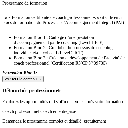
Programme de formation
La « Formation certifiante de coach professionnel », s'articule en 3
blocs de formation du Processus d’Accompagnement Intégral (PAI)
:
Formation Bloc 1 : Cadrage d’une prestation
d’accompagnement par le coaching (Level 1 ICF)
Formation Bloc 2 : Conduite du processus de coaching
individuel et/ou collectif (Level 2 ICF)
Formation Bloc 3 : Création et développement de l’activité de
coach professionnel (Certification RNCP N°39786)
Formation Bloc 1:
Voir tout le contenu →
Module 1 : Poser les fondations (3 jours)
Débouchés professionnels
Poser les fondations de la relation coach/client et déployer
l’architecture du partenariat de coaching par le développement d’une
Explorez les opportunités qui s'offrent à vous après votre formation :
stratégie de questionnement puissant.
Coach professionnel
Coach en entreprise
Module 2 : Ouvrir les consciences et révéler les réalités (3 jours)
Demandez le programme complet et détaillé, gratuitement
Percevoir les signaux furtifs de la communication par l’écoute
active, élargir l’angle de vue de son client au regard de sa situation et