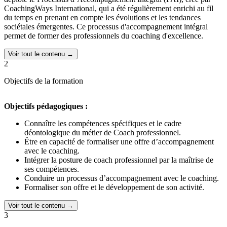
CoachingWays International, qui a été régulièrement enrichi au fil
du temps en prenant en compte les évolutions et les tendances
sociétales émergentes. Ce processus d'accompagnement intégral
permet de former des professionnels du coaching d'excellence.
Certifications délivrées :
Voir tout le contenu →
2
Cette formation permet l'obtention du niveau 6 au
Répertoire
National des Certifications Professionnelles (RNCP) N°39786
,
et
Objectifs de la formation
l'accès grâce à l'accréditation Level 2 par ICF (International Coach
Federation) à la
certification PCC
(Professional Coach Certified).
Objectifs pédagogiques :
Publics concernés :
Connaître les compétences spécifiques et le cadre
Toute personne souhaitant devenir Coach Professionnel Certifié et
déontologique du métier de Coach professionnel.
s’installer pour accompagner les personnes dans leur développement
Être en capacité de formaliser une offre d’accompagnement
personnel et professionnel : Dirigeant – Manager – Formateur –
avec le coaching.
DRH - Responsable formation – Indépendant- Personnes en
Intégrer la posture de coach professionnel par la maîtrise de
reconversion
ses compétences.
Conduire un processus d’accompagnement avec le coaching.
Formaliser son offre et le développement de son activité.
Voir tout le contenu →
3