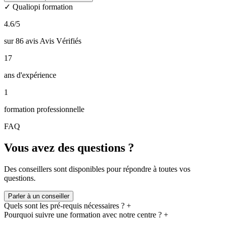
particuliers, d’écoles ou encore d’association.
✓ Qualiopi formation
Formations professionnelles en coaching certifiées RNCP
4.6
/5
Accréditées
Level 1 et Level 2 par
ICF
Financements possibles (Opco, Pôle emploi,…)
éligibles au
sur 86 avis Avis Vérifiés
CPF
17
ans d'expérience
1
formation professionnelle
FAQ
Vous avez des questions ?
Des conseillers sont disponibles pour répondre à toutes vos
questions.
Parler à un conseiller
Quels sont les pré-requis nécessaires ?
+
Pourquoi suivre une formation avec notre centre ?
+