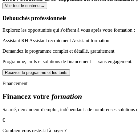
Voir tout le contenu →
Ingénierie des postes et GEPP (Gestion des Emplois)
Campagnes d’entretiens annuels et professionnels
Débouchés professionnels
Gestion de la mobilité interne
Sourcing, présélection et participation aux entretiens
Explorez les opportunités qui s'offrent à vous après votre formation :
Processus d’intégration (Onboarding)
Plan de développement des compétences : financement et admin
Assistant RH
Assistant recrutement
Assistant formation
Information des salariés sur les dispositifs de formation
Demandez le programme complet et détaillé, gratuitement
Bloc 3 : Applications professionnelles et outils (160h)
Programme, tarifs et solutions de financement — sans engagement.
Soft Skills : Gestion du temps et communication orale
L’Intelligence Artificielle (IA) appliquée au métier RH
Recevoir le programme et les tarifs
Maîtrise d'Excel (niveaux débutant et avancé)
Formation RSE (Responsabilité Sociétale des Entreprises)
Financement
Méthodologie et rédaction du Dossier Professionnel pour l'exa
Financez votre
formation
Salarié, demandeur d'emploi, indépendant : de nombreuses solutions ex
€
Combien vous reste-t-il à payer ?