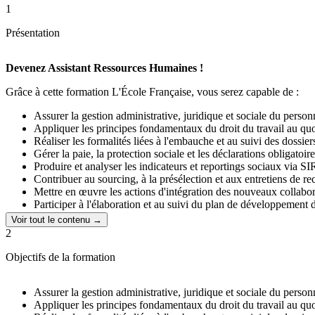
1
Présentation
Devenez Assistant Ressources Humaines !
Grâce à cette formation L'École Française, vous serez capable de :
Assurer la gestion administrative, juridique et sociale du person
Appliquer les principes fondamentaux du droit du travail au quo
Réaliser les formalités liées à l'embauche et au suivi des dossiers
Gérer la paie, la protection sociale et les déclarations obligatoir
Produire et analyser les indicateurs et reportings sociaux via S
Contribuer au sourcing, à la présélection et aux entretiens de r
Mettre en œuvre les actions d'intégration des nouveaux collabor
Participer à l'élaboration et au suivi du plan de développement
Maîtriser l'IA appliquée aux métiers des RH et de la paie
Voir tout le contenu →
2
Cette formation L'École Française vous prépare au
titre certifié de
structures : PME, grandes entreprises, cabinets de conseil RH ou orga
Objectifs de la formation
talents.
Pourquoi choisir cette formation ?
Assurer la gestion administrative, juridique et sociale du person
Appliquer les principes fondamentaux du droit du travail au quo
Certification officielle
: Un titre RNCP de niveau 5 (Bac+2) val