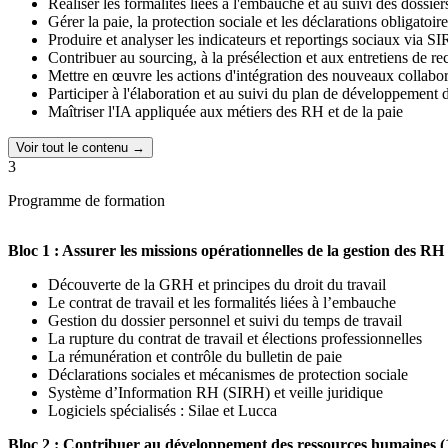
Réaliser les formalités liées à l'embauche et au suivi des dossiers
Expertise technologique
: Un module exclusif sur l'IA et un ac
Gérer la paie, la protection sociale et les déclarations obligatoir
Accompagnement humain
: Un suivi personnalisé avec des m
Produire et analyser les indicateurs et reportings sociaux via S
Contribuer au sourcing, à la présélection et aux entretiens de r
Témoignages d'apprenants
Mettre en œuvre les actions d'intégration des nouveaux collabor
Participer à l'élaboration et au suivi du plan de développement
"
Les coachs et mentors sont très à l'écoute, il y a un réel suivi, la qua
Maîtriser l'IA appliquée aux métiers des RH et de la paie
"
Le rendez-vous de rentrée a été clair, structuré et rassurant. La platef
Voir tout le contenu →
L'École Française, avec plus de 130 000 apprenants formés et 16 a
3
Réaliser votre formation 100% en ligne, à votre rythme (8 à 12
Programme de formation
Profiter d'un coaching à la demande avec un mentor individuel
Bénéficier des meilleurs formateurs, passionnés et experts dans
Visionner des contenus exclusifs pour acquérir des compétence
Bloc 1 : Assurer les missions opérationnelles de la gestion des RH
Découverte de la GRH et principes du droit du travail
Le contrat de travail et les formalités liées à l’embauche
Gestion du dossier personnel et suivi du temps de travail
La rupture du contrat de travail et élections professionnelles
La rémunération et contrôle du bulletin de paie
Déclarations sociales et mécanismes de protection sociale
Système d’Information RH (SIRH) et veille juridique
Logiciels spécialisés : Silae et Lucca
Bloc 2 : Contribuer au développement des ressources humaines (