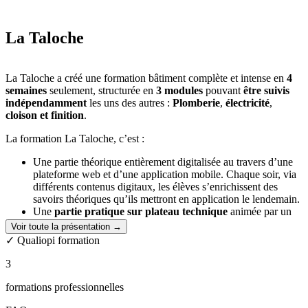
La Taloche
La Taloche a créé une formation bâtiment complète et intense en
4
semaines
seulement, structurée en
3 modules
pouvant
être suivis
indépendamment
les uns des autres :
Plomberie
,
électricité
,
cloison et finition
.
La formation La Taloche, c’est :
Une partie théorique entièrement digitalisée au travers d’une
plateforme web et d’une application mobile. Chaque soir, via
différents contenus digitaux, les élèves s’enrichissent des
savoirs théoriques qu’ils mettront en application le lendemain.
Une
partie pratique sur plateau technique
animée par un
artisan professionnel. Le matin, le professeur revient sur les
Voir toute la présentation →
notions de la veille, répond aux questions éventuelles puis
✓ Qualiopi formation
encadre les élèves pendant
6h de pratique
en box individuel.
Des résultats concrets des travaux et progrès réalisés pendant
3
la semaine
formations professionnelles
La validation des 3 modules plomberie, électricité, cloison et finition