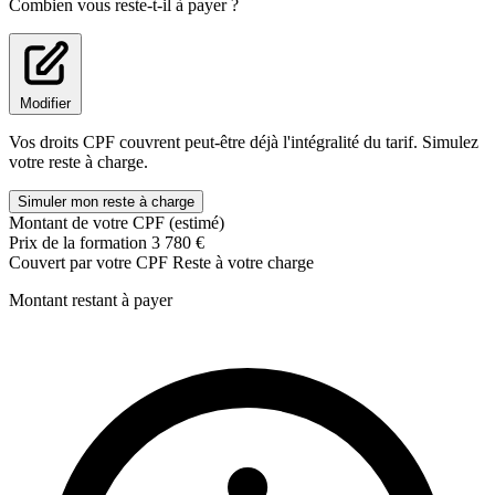
Combien vous reste-t-il à payer ?
Connaître la méthode de finition des cloisons
Pratique :
Déposer une cloison
Modifier
Réaliser la pose plus complexe d'une cloison
Réaliser un retour d'angle à partir d'une cloison existante
Vos droits CPF couvrent peut-être déjà l'intégralité du tarif. Simulez
Réaliser un faux plafond
votre reste à charge.
Réaliser la pose de bande à joints
Simuler mon reste à charge
Jour 3
Montant de votre CPF (estimé)
Prix de la formation
3 780 €
Théorie :
Couvert par votre CPF
Reste à votre charge
Connaître les différentes finitions
Montant restant à payer
Connaître les différents types de bois
Connaître les systèmes Optima & Kinook
Pratique
:
Réaliser la pose de bande à joints
Réparer un mur
Réaliser une étagère à fixations invisibles
Savoir poser des plinthes
Savoir sécher de l'enduit
Savoir enduire un mur au couteau à enduire ou à la taloche