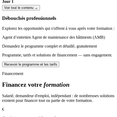
Jour 1
Voir tout le contenu →
Théorie :
Débouchés professionnels
Identifier les outils
Reconnaître les EPIs
Explorez les opportunités qui s'offrent à vous après votre formation :
Connaitre les principaux matériaux muraux
Connaître les outils de perçage
Agent d’entretien
Agent de maintenance des bâtiments (AMB)
Connaitre les composants d'une ossature métallique
Connaitre les différents types de plaques
Demandez le programme complet et détaillé, gratuitement
Pratique
:
Programme, tarifs et solutions de financement — sans engagement.
Préparer son chantier
Recevoir le programme et les tarifs
Assembler des rails et montants
Réaliser une cloison simple
Financement
Réaliser l'intégration d'une menuiserie type fenêtre
Réaliser la pose d'une menuiserie de type porte
Financez votre
formation
Jour 2
Salarié, demandeur d'emploi, indépendant : de nombreuses solutions
Théorie :
existent pour financer tout ou partie de votre formation.
Connaître les systèmes de fixation
€
Connaître les différents scellements
Connaître l'installation d'un faux plafond