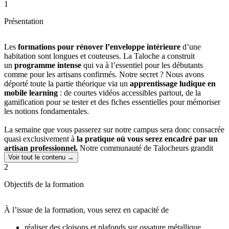
1
Présentation
Les
formations pour rénover l’enveloppe intérieure
d’une
habitation sont longues et couteuses. La Taloche a construit
un
programme intense
qui va à l’essentiel pour les débutants
comme pour les artisans confirmés. Notre secret ? Nous avons
déporté toute la partie théorique via un
apprentissage ludique en
mobile learning
: de courtes vidéos accessibles partout, de la
gamification pour se tester et des fiches essentielles pour mémoriser
les notions fondamentales.
La semaine que vous passerez sur notre campus sera donc consacrée
quasi exclusivement à
la pratique où vous serez encadré par un
artisan professionnel.
Notre communauté de Talocheurs grandit
vite. Venez vivre une expérience unique !
Voir tout le contenu →
2
À l’issue de la formation, vous serez en capacité de
réaliser des
cloisons et plafonds sur ossature métallique
, d’isoler, d’enduire,
Objectifs de la formation
de peindre tout type de support, de poser du carrelage, de la faïence,
du parquet ou des revêtements de sol souple.
À l’issue de la formation, vous serez en capacité de
réaliser des cloisons et plafonds sur ossature métallique