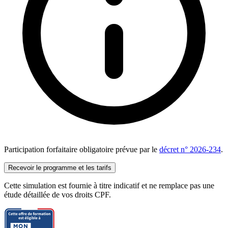
Jour 4
Théorie :
Connaitre les types d'enduits et mastics
Connaitre les différents sols souples
Pratique :
Savoir enduire un mur au rouleau et à la lame parfaite
Créer une maquette de sol complexe
Réaliser la pose d'un sol en carrelage
Jour 5
Théorie :
Participation forfaitaire obligatoire prévue par le
décret n° 2026-234
.
Connaitre le matériel
Recevoir le programme et les tarifs
Connaître les types de carrelage
Connaître les types de parquets
Cette simulation est fournie à titre indicatif et ne remplace pas une
étude détaillée de vos droits CPF.
Pratique :
Réaliser la préparation du mur
Réaliser la pose de finitions