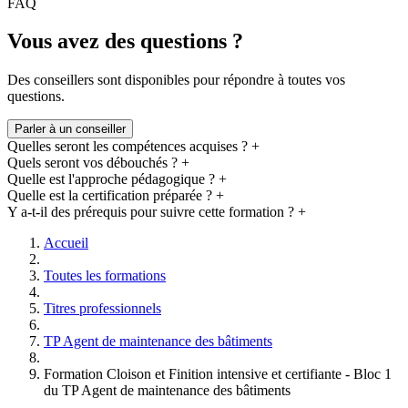
permet d’obtenir un
diplôme reconnu
par le ministère du travail et
FAQ
de l’emploi équivalent à un niveau CAP.
Vous avez des questions ?
Les clés vers l'excellence :
Excellence académique : Apprenez avec des
artisans
Des conseillers sont disponibles pour répondre à toutes vos
professionnels en activité
et obtenez un diplôme reconnu par
questions.
les entreprises
Parler à un conseiller
Encadrement efficace : Nos promotions sont limitées à
20
Quelles seront les compétences acquises ?
+
élèves maximum
favorisant un encadrement efficace par le
Quels seront vos débouchés ?
+
professeur
Quelle est l'approche pédagogique ?
+
Quelle est la certification préparée ?
+
Expérience humaine : Particuliers et professionnels constituent
Y a-t-il des prérequis pour suivre cette formation ?
+
nos promotions favorisant l’échange et l’entraide pour une
Accueil
expérience humaine inoubliable
Toutes les formations
Mises en situation
: Nos exercices pratiques en box
individuel reproduisent des travaux en situation réelle pour
Titres professionnels
que nos élèves soient le plus rapidement opérationnels
TP Agent de maintenance des bâtiments
Accessible financièrement : Notre formation est éligible au
CPF
, finançable par
France Travail
et par les
Opérateurs
Formation Cloison et Finition intensive et certifiante - Bloc 1
de Compétences
pour les entreprises du bâtiment.
du TP Agent de maintenance des bâtiments
Pédagogie en blended learning : Apprentissage théorique en