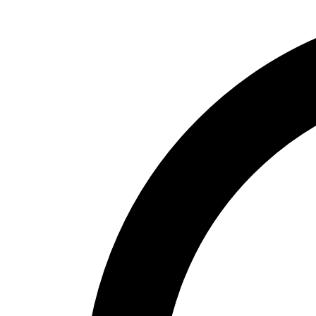
Réaliser la mise en place d'une vanne 1/4 de tour (cuivre)
Réaliser un piquage pour alimentation d'un robinet (cuivre)
Réaliser une baïonnette et un collet battu
Réaliser l'assemblage du mitigeur sur le lave-main
Jour 3
Théorie
:
Connaître les caractéristiques du PER et du multicouche
Identifier les types de raccords
Identifier les accessoires de raccordement
Connaître les diamètres d'alimentation
Connaître et identifier les types de WC et chasses d'eau
Connaître les types de baignoires et receveurs
Pratique :
Utiliser les raccords à sertir et à glissement
Réaliser l'installation d'un WC
Identifier les causes de panne d'un WC
Réaliser l'alimentation d'un lavabo en multicouche
Réaliser le montage complet d'une douche sur plots
Jour 4