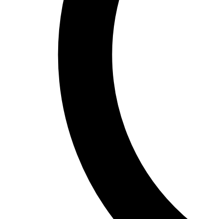
Théorie :
Connaître les différentes méthodes de distribution
Connaître les propriétés de l'installation hydrocâblée
Identifier les différents appareils de chauffage
Connaître les caractéristiques et composants du ballon
Comprendre le bouclage ECS
Identifier les raccords d'alimentation
Pratique :
Réaliser l'installation d'un ballon d'eau chaude
Réaliser l'installation d'une nourrice
Réaliser un bouclage d'eau chaude sanitaire
Installer un antibélier
Revoir les techniques d'étanchéité
Jour 5
Théorie :
Connaître les différents systèmes de ventilation
Connaître les méthodes de récupération et de réexploitation de l
Connaître les règles et les éléments de base de l'alimentation en
Connaître les dispositifs de pompes à chaleur