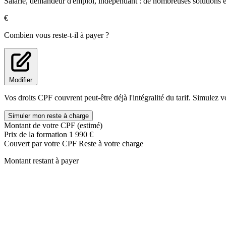
Salarié, demandeur d'emploi, indépendant : de nombreuses solutions ex
Réaliser un collet battu
Réaliser une brasure tendre à l'étain
€
Appliquer une combinaison de techniques de manipulation du c
Connaître la brasure forte et d'autres techniques
Combien vous reste-t-il à payer ?
Jour 2
Théorie :
Modifier
Connaître les règles d'étanchéité
Identifier un réseau d'évacuation
Vos droits CPF couvrent peut-être déjà l'intégralité du tarif. Simulez v
Connaître les différentes règles d'évacuation
Connaître les caractéristiques du PVC
Simuler mon reste à charge
Connaître les diamètres d'évacuation
Montant de votre CPF (estimé)
Identifier les éléments de robinetterie
Prix de la formation
1 990 €
Connaître les règles de mises en attente
Couvert par votre CPF
Reste à votre charge
Pratique :
Montant restant à payer
Réaliser une emboîture
Réaliser un cintrage
Réaliser un collage
Utiliser de la filasse, du ruban et du filjoint
Réaliser le montage complet d'un lavabo
Associer différentes techniques de raccordement