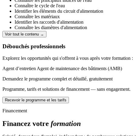
Connaître les principaux indices de l'eau
Connaître le cycle de l'eau
Identifier les éléments du circuit d'alimentation
Connaître les matériaux
Identifier les raccords d'alimentation
Connaître les diamètres d'alimentation
Voir tout le contenu →
Jour 1
Débouchés professionnels
Théorie
:
Explorez les opportunités qui s'offrent à vous après votre formation :
Identifier les outils
Reconnaître les EPIs
Agent d’entretien
Agent de maintenance des bâtiments (AMB)
Connaître les principaux indices de l'eau
Connaître le cycle de l'eau
Demandez le programme complet et détaillé, gratuitement
Identifier les éléments du circuit d'alimentation
Connaître les matériaux
Programme, tarifs et solutions de financement — sans engagement.
Identifier les raccords d'alimentation
Connaître les diamètres d'alimentation
Recevoir le programme et les tarifs
Pratique :
Financement
Réaliser une arrivée générale d'eaux
Financez votre
formation
Réaliser un cintrage à 90° et une baïonnette
Réaliser des emboîtures
Utiliser des raccords américains, bicônes et universels