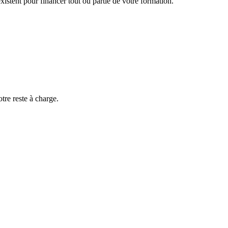
istent pour financer tout ou partie de votre formation.
uivre
otre reste à charge.