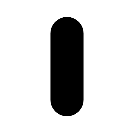
'eau de pluie
 gaz