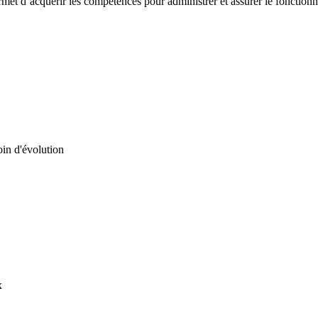
met d’acquérir les compétences pour administrer et assurer le fonctionn
in d'évolution
x