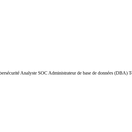
e
n d'évolution
bersécurité
Analyste SOC
Administrateur de base de données (DBA)
T
ouveaux
résultats
nfrastructure