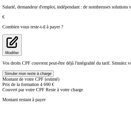
Participer à l’élaboration et à la mise en œuvre de la politique d
Salarié, demandeur d'emploi, indépendant : de nombreuses solutions ex
Participer à la détection et au traitement des incidents de sécurit
€
Combien vous reste-t-il à payer ?
Modifier
Vos droits CPF couvrent peut-être déjà l'intégralité du tarif. Simulez v
Simuler mon reste à charge
Montant de votre CPF (estimé)
Prix de la formation
4 690 €
Couvert par votre CPF
Reste à votre charge
Montant restant à payer