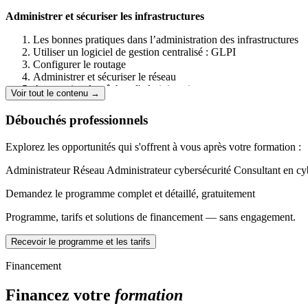
Administrer et sécuriser les infrastructures
Les bonnes pratiques dans l’administration des infrastructures
Utiliser un logiciel de gestion centralisé : GLPI
Configurer le routage
Administrer et sécuriser le réseau
Automatiser les tâches d'administration
Voir tout le contenu →
Administrer et sécuriser les systèmes
Les bases des serveurs virtualisés
Débouchés professionnels
Administrer et sécuriser une infrastructure de serveurs virtualisé
Gérer des containers
Explorez les opportunités qui s'offrent à vous après votre formation :
Concevoir et mettre en œuvre une solution en réponse à un besoi
Administrateur Réseau
Administrateur cybersécurité
Consultant en cy
Les bases des solutions techniques
Demandez le programme complet et détaillé, gratuitement
Proposer une solution informatique répondant à des besoins n
Mettre en production des évolutions de l’infrastructure
Programme, tarifs et solutions de financement — sans engagement.
Les bases de la supervision
Superviser la disponibilité de l’infrastructure et en présenter les 
Recevoir le programme et les tarifs
Mesurer les performances et la disponibilité de l’infrastructure
Financement
Participer à la gestion de la cybersécurité
Financez votre
formation
Les bases de la cybersécurité
Participer à la mesure et à l’analyse du niveau de sécurité de l’i