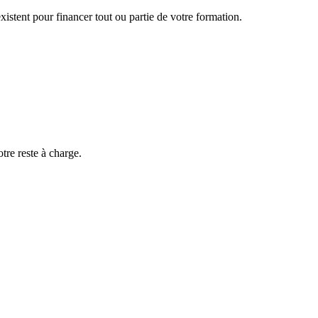
e sécurité
istent pour financer tout ou partie de votre formation.
é
otre reste à charge.