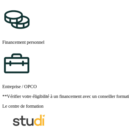
11.La France, un des premiers et plus anciens territoires tourist
12.Les principaux territoires touristiques mondiaux
Culture générale et expression
1.Réussir mon épreuve de CGE
2.La Synthèse de document
3.L'écriture personnelle
4.S'informer et se documenter
Financement personnel
5.Lire et comprendre un message
6.Écrire un message
7.Communiquer à l'oral
Expression et communication en langue anglaise
1.Réussir mes épreuves de langues vivantes étrangères
2.Accueillir et prendre en charge des clients étrangers
3.Vendre des produits touristiques
Entreprise / OPCO
4.Accompagner des touristes étrangers
**Vérifier votre éligibilité à un financement avec un conseiller format
5.Suivre et fidéliser la clientèle étrangère
6.Connaître les réalités géographiques et historiques des pays 
Le centre de formation
7.Bon à savoir ou à revoir
Langues vivantes étrangères 2 : Espagnol
1.Réussir mes épreuves de langues vivantes étrangères au BTS