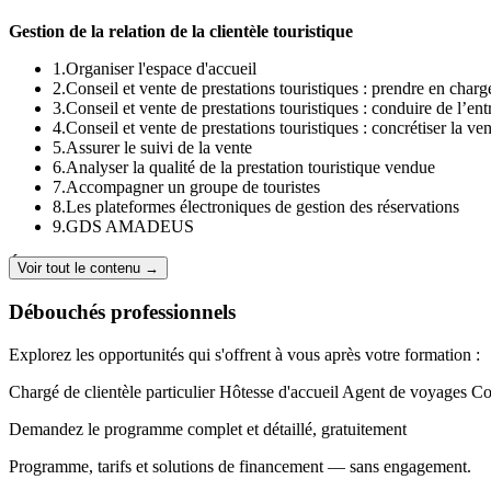
Gestion de la relation de la clientèle touristique
1.Organiser l'espace d'accueil
2.Conseil et vente de prestations touristiques : prendre en charge
3.Conseil et vente de prestations touristiques : conduire de l’ent
4.Conseil et vente de prestations touristiques : concrétiser la ve
5.Assurer le suivi de la vente
6.Analyser la qualité de la prestation touristique vendue
7.Accompagner un groupe de touristes
8.Les plateformes électroniques de gestion des réservations
9.GDS AMADEUS
Élaboration d’une prestation touristique
Voir tout le contenu →
1.Analyser le cadre de l’activité touristique
Débouchés professionnels
2.Réaliser le diagnostic stratégique d’une organisation touristiq
3.Concevoir une prestation touristique : l'étude de marché
Explorez les opportunités qui s'offrent à vous après votre formation :
4.Concevoir une prestation touristique : le produit touristique
5.Concevoir une prestation touristique : le prix
Chargé de clientèle particulier
Hôtesse d'accueil
Agent de voyages
Co
6.Communiquer autour d'une prestation touristique
7.Distribuer une prestation touristique
Demandez le programme complet et détaillé, gratuitement
8.Méthodologie de construction d’une prestation touristique : c
Programme, tarifs et solutions de financement — sans engagement.
Gestion de l'information touristique