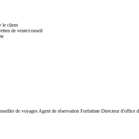
 le client
retien de vente/conseil
nte
ue
nseiller de voyages
Agent de réservation
Forfaitiste
Directeur d'office 
as d'une visite ou d'un voyage