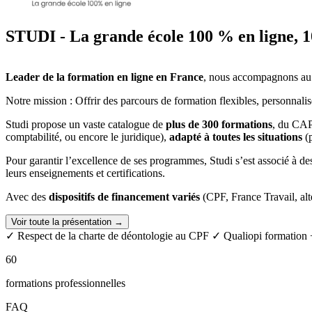
2.Accueillir et prendre en charge des clients étrangers
3.Vendre des produits touristiques
4.Accompagner des touristes étrangers
STUDI - La grande école 100 % en ligne,
5.Suivre et fidéliser la clientèle étrangère
Communication en langues vivantes étrangères : LVE B Allema
Leader de la formation en ligne en France
, nous accompagnons au q
1.Réussir mes épreuve de langues vivantes étrangères
Notre mission : Offrir des parcours de formation flexibles, personnal
2.Accueillir et prendre en charge des clients étrangers
3.Vendre des produits touristiques
Studi propose un vaste catalogue de
plus de 300 formations
, du CAP
4.Accompagner des touristes étrangers
comptabilité, ou encore le juridique),
adapté à toutes les situations
(p
5.Suivre et fidéliser la clientèle étrangère
Pour garantir l’excellence de ses programmes, Studi s’est associé à d
leurs enseignements et certifications.
Avec des
dispositifs de financement variés
(CPF, France Travail, alt
Voir toute la présentation →
✓ Respect de la charte de déontologie au CPF
✓ Qualiopi formation
60
formations professionnelles
FAQ