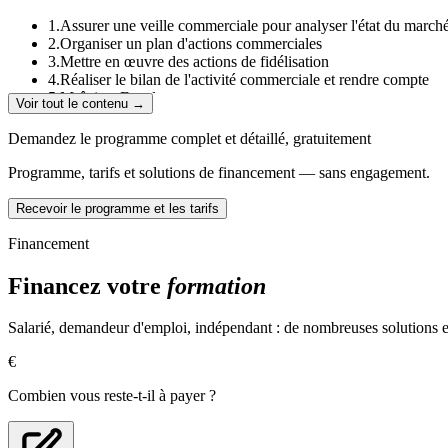
1.Assurer une veille commerciale pour analyser l'état du march
2.Organiser un plan d'actions commerciales
3.Mettre en œuvre des actions de fidélisation
4.Réaliser le bilan de l'activité commerciale et rendre compte
5.Maîtriser Excel
Voir tout le contenu →
6.Maîtriser Word
7.Maîtriser PowerPoint
Demandez le programme complet et détaillé, gratuitement
Prospecter et négocier une proposition commerciale
Programme, tarifs et solutions de financement — sans engagement.
1.Communiquer avec le client
Recevoir le programme et les tarifs
2.Communiquer avec les clients anglophones
3.Prospecter à distance et physiquement un secteur géographiq
Financement
4.Concevoir une solution technique et commerciale appropriée 
5.Négocier une solution technique et commerciale
Financez votre
formation
Développer et suivre l'activité commerciale en banque assurance
Salarié, demandeur d'emploi, indépendant : de nombreuses solutions ex
1.Connaître le fonctionnement d'un compte courant
2.Connaître les produits et services liés au compte
€
3.Comprendre la distribution des produits d'épargne et l'utilisat
4.Fidéliser et développer son portefeuille de clients
Combien vous reste-t-il à payer ?
5.Connaître les produits de l'assurance
6.Gérer des sinistres et des prestations d'assurance