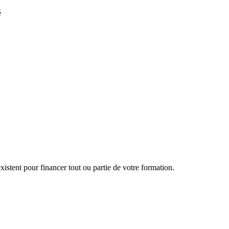
é
ue
aux besoins détectés
istent pour financer tout ou partie de votre formation.
ion des instruments financiers