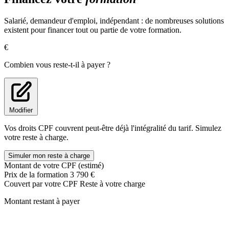
4.Communiquer avec les partenaires externes
Conseiller et assister les décideurs et les collaborateurs
Salarié, demandeur d'emploi, indépendant : de nombreuses solutions
existent pour financer tout ou partie de votre formation.
1.Réaliser une veille juridique
2.Diagnostiquer le conformité de la paie
€
3.Communiquer avec les collaborateurs et managers
4.Concevoir des supports de reporting et d’aide à la décision
Combien vous reste-t-il à payer ?
5.Assister les utilisateurs du SIRH
Modifier
Vos droits CPF couvrent peut-être déjà l'intégralité du tarif. Simulez
votre reste à charge.
Simuler mon reste à charge
Montant de votre CPF (estimé)
Prix de la formation
3 790 €
Couvert par votre CPF
Reste à votre charge
Montant restant à payer