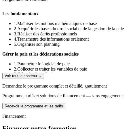
Les fondamentaux
1.Maîtriser les notions mathématiques de base
2.Acquérir les bases du droit social et de la gestion de la paie
3.Réaliser des écrits professionnels
4.Transmettre des informations oralement
5.Organiser son planning
Gérer la paie et les déclarations sociales
1.Paramétrer le logiciel de paie
2.Collecter et traiter les variables de paie
3.Gérer la rémunération
Voir tout le contenu →
4.Traiter les bulletins de salaires
5.Contrôler et éditer les Bulletins de paie
Demandez le programme complet et détaillé, gratuitement
6.Gérer les déclarations sociales
7.Analyser les écarts entre la paie et la comptabilité
Programme, tarifs et solutions de financement — sans engagement.
Assurer la Gestion administrative du personnel
Recevoir le programme et les tarifs
1.Etablir les contrats de travail
Financement
2.Traiter les entrées et sorties des salariés
3.Gérer les dossiers du personnel
Financez votre
formation