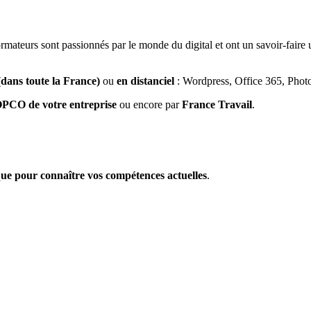
ormateurs sont passionnés par le monde du digital et ont un savoir-fair
 (dans toute la France)
ou
en distanciel
: Wordpress, Office 365, Phot
PCO de votre entreprise
ou encore par
France Travail
.
que pour connaître vos compétences actuelles
.
e efficace
. Nous proposons également des
cours individuels
.
fé, thé, eau et viennoiserie sont proposés pendant les pauses.