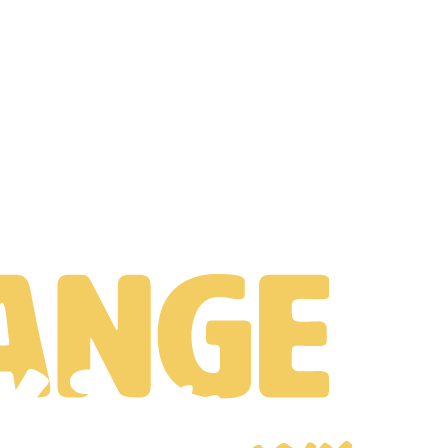
 métier. Ils sont
reconnus pour leurs connaissances
et restent toujour
 enseignement est essentiellement basé sur la
pratique
et avec une point
ourquoi nous proposons une
assistance suite à votre formation
.