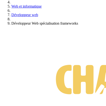
Nos intervenants sont experts dans leur domaine et passionnés par leur
Web et informatique
Accompagnement et pédagogie
Développeur web
Chacune de nos formations est pensés de manière
progressive
. Notre
Développeur Web spécialisation frameworks
Satisfaction
La satisfaction de nos clients est très importante pour nous. C'est p