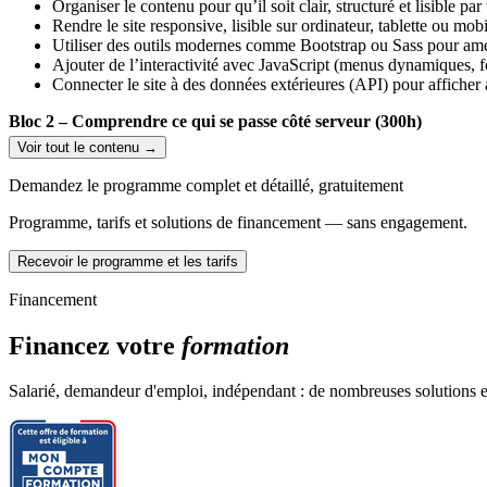
Organiser le contenu pour qu’il soit clair, structuré et lisible p
Rendre le site responsive, lisible sur ordinateur, tablette ou mobi
Utiliser des outils modernes comme Bootstrap ou Sass pour amél
Ajouter de l’interactivité avec JavaScript (menus dynamiques, for
Connecter le site à des données extérieures (API) pour afficher
Bloc 2 – Comprendre ce qui se passe côté serveur (300h)
Voir tout le contenu →
Apprendre comment les données sont stockées et organisées da
Comprendre le fonctionnement des formulaires en ligne et le tr
Demandez le programme complet et détaillé, gratuitement
Maîtriser le langage PHP pour créer des fonctionnalités dynami
Mettre en place des mesures de sécurité : mots de passe, rôles uti
Programme, tarifs et solutions de financement — sans engagement.
Appliquer les règles de protection des données personnelles (
Recevoir le programme et les tarifs
Bloc 3 – Créer une application web professionnelle avec un fra
Financement
Découvrir et utiliser Symfony, un framework largement utilisé e
Construire une application structurée avec une gestion complèt
Financez votre
formation
Maîtriser les formulaires complexes, la navigation et le déploiem
Créer un projet final complet, comme demandé en entreprise.
Salarié, demandeur d'emploi, indépendant : de nombreuses solutions ex
Projets, coaching et accompagnement
Réalisation de plusieurs mini-projets pratiques (site vitrine, gest
Accompagnement personnalisé avec un formateur.
Préparation et présentation d’un projet final devant un jury prof