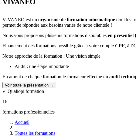
VIVANEO
VIVANEO est un
organisme de formation informatique
dont les f
permet de répondre aux besoins variés de notre clientèle !
Nous vous proposons plusieurs formations disponibles
en présentiel
Financement des formations possible grâce à votre compte
CPF
, à l’
O
Notre approche de la formation : Une vision simple
Audit : une étape importante
En amont de chaque formation le formateur effectue un
audit techni
Voir toute la présentation →
6 personnes au maximum !
✓ Qualiopi formation
Nous privilégions des
petits groupes
afin de garantir un
apprentissag
16
Un contexte agréable
formations professionnelles
Nos salles de formations sont silencieuses, lumineuses et agréables. Ca
Accueil
Expertise
Toutes les formations