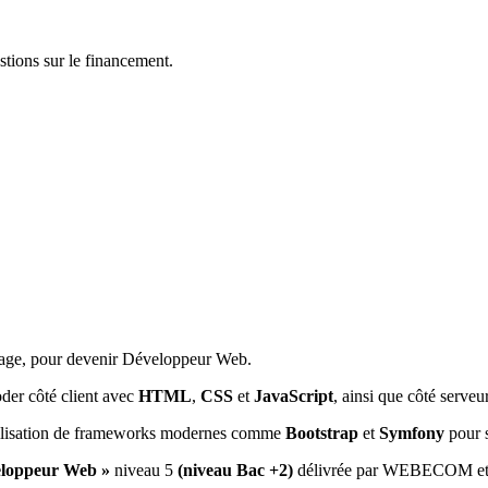
ions sur le financement.
tage, pour devenir Développeur Web.
der côté client avec
HTML
,
CSS
et
JavaScript
, ainsi que côté serve
’utilisation de frameworks modernes comme
Bootstrap
et
Symfony
pour s
eloppeur Web »
niveau 5
(niveau Bac +2)
délivrée par WEBECOM e