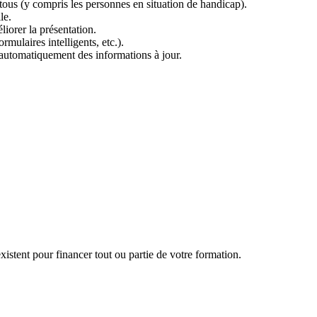
ar tous (y compris les personnes en situation de handicap).
le.
iorer la présentation.
mulaires intelligents, etc.).
 automatiquement des informations à jour.
ns une base de données.
aitement des données.
ques.
lisateurs, protections contre les attaques.
RGPD).
mework (200h)
n entreprise.
e des données.
ent d’un site en ligne.
istent pour financer tout ou partie de votre formation.
ion de produits, connexion utilisateurs...).
essionnel.