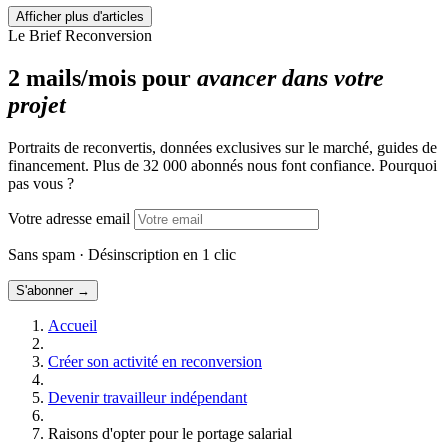
Quel statut juridique pour travailler en freelance ?
Afficher plus d'articles
Comment devenir auto-entrepreneur ?
Le Brief Reconversion
Réussir sa reconversion grâce au portage salarial
Avantages et inconvénients du télétravail pour le salarié et
2 mails/mois pour
avancer dans votre
pour l’entreprise
projet
Télétravail : 8 astuces pour réussir à travailler de chez soi
Portraits de reconvertis, données exclusives sur le marché, guides de
financement. Plus de 32 000 abonnés nous font confiance. Pourquoi
pas vous ?
Votre adresse email
Sans spam · Désinscription en 1 clic
S'abonner →
Accueil
Créer son activité en reconversion
Devenir travailleur indépendant
Raisons d'opter pour le portage salarial