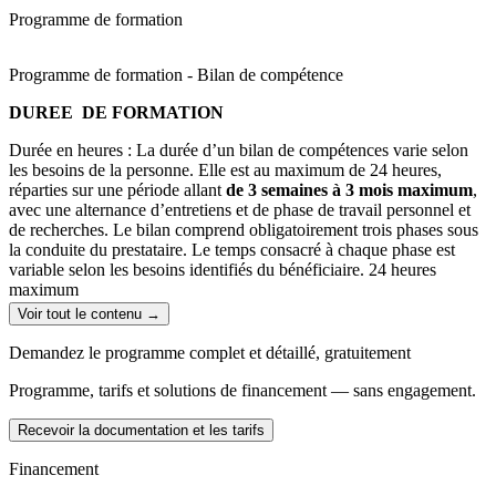
faiblesses, en lien avec le projet professionnel envisagé,
Programme de formation
Définir son projet professionnel et, le cas échéant, un projet de
formation,
Utiliser ses atouts comme un instrument de négociation pour
Programme de formation - Bilan de compétence
un emploi, une formation ou une évolution de carrière.
DUREE DE FORMATION
Durée en heures : La durée d’un bilan de compétences varie selon
les besoins de la personne. Elle est au maximum de 24 heures,
réparties sur une période allant
de 3 semaines à 3 mois maximum
,
avec une alternance d’entretiens et de phase de travail personnel et
de recherches. Le bilan comprend obligatoirement trois phases sous
la conduite du prestataire. Le temps consacré à chaque phase est
variable selon les besoins identifiés du bénéficiaire. 24 heures
maximum
Voir tout le contenu →
PUBLIC CONCERNE
Demandez le programme complet et détaillé, gratuitement
Le bilan de compétences est le parcours qu’il vous faut , si vous
souhaitez :
Programme, tarifs et solutions de financement — sans engagement.
Évoluer dans l’entreprise
Recevoir la documentation et les tarifs
Préparer une reconversion professionnelle
Élaborer ou vérifier un projet (d’évolution) professionnel
Financement
Découvrir vos atouts et vos potentiels