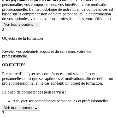
personnalité, vos comportements, vos intérêts et votre motivation
professionnelle. La méthodologie de notre bilan de compétences est
basée sur la compréhension de votre personnalité, la détermination
de vos aptitudes, vos motivations professionnelles, votre éthique et
vos compétences opérationnelles.
Voir tout le contenu →
2
Notre valeur ajoutée : le génie olfactif des huiles essentielles durant
votre parcours, la projection de votre futur professionnel, la
Objectifs de la formation
cohérence globale de votre projet et même le travail sur vos valeurs.
L’olfaction d’huile essentielle
dans votre accompagnement sera
Révéler vos potentiels acquis et du sens dans votre vie
présente pour
apporter l’émergence de l’intuition, des ressentis
et
professionnelle.
donc des s
olutions inconscientes pour votre épanouissement
de
vie futur en construction. C’est une façon ludique, puissante et
OBJECTIFS
rapide de vous faire cheminer vers votre futur professionnel qui aura
Permettre d'analyser ses compétences professionnelles et
un sens au plus profond de vous.
personnelles ainsi que ses aptitudes et motivations afin de définir un
projet professionnel et, le cas échéant, un projet de formation.
Le bilan de compétences peut servir à :
Analyser ses compétences personnelles et professionnelles,
ses aptitudes et ses motivations,
Voir tout le contenu →
Faire le point, à un instant précis, sur une situation
3
professionnelle donnée, d'en identifier les atouts et les