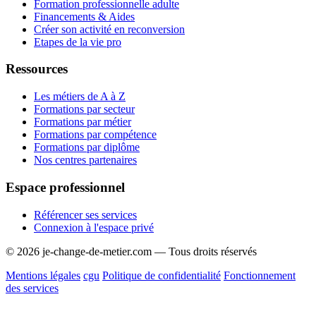
techniques d’écoute,
Formation professionnelle adulte
L'identification et la valorisation de ses compétences,
Financements & Aides
Mise en évidence de vos connaissances, compétences et
Créer son activité en reconversion
savoir-être,
Etapes de la vie pro
Identification de vos savoirs, savoir-faire et savoir-être,
Accompagnement dans l'investigation métier et les entretiens
Ressources
professionnels,
Détermination d'un plan d'action pour construire votre futur
Les métiers de A à Z
parcours professionnel.
Formations par secteur
La remise d'une synthèse (relue avec le bénéficiaire et
Formations par métier
amendée) décrivant un projet professionnel réaliste et
Formations par compétence
réalisable, incluant les besoins en formation, pouvant être
Formations par diplôme
présenté à l'employeur actuel ou futur, ou à Pôle Emploi.
Nos centres partenaires
Espace professionnel
Référencer ses services
Connexion à l'espace privé
© 2026 je-change-de-metier.com — Tous droits réservés
Mentions légales
cgu
Politique de confidentialité
Fonctionnement
des services