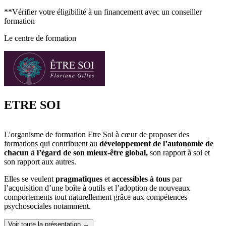
méthodes et techniques mises en œuvre.
**Vérifier votre éligibilité à un financement avec un conseiller
formation
Une
phase d'investigation
:
Le centre de formation
Analyser les motivations et intérêts professionnels et
personnels,
Identifier les compétences et aptitudes professionnelles et
personnelles et, le cas échéant, d'évaluer les connaissances
générales,
Déterminer les possibilités d'évolution professionnelle,
Rencontrer de professionnels du métier visé,
ETRE SOI
Construire le projet professionnel et en vérifier la pertinence,
Élaborer une ou plusieurs alternatives, éventuellement un plan
de formation.
L'organisme de formation Etre Soi à cœur de proposer des
Une
phase de conclusion
:
formations qui contribuent au
développement de l’autonomie
de
chacun à l’égard de son mieux-être global,
son rapport à soi et
Prendre connaissance et s'approprier les résultats de la phase
son rapport aux autres.
d'investigation,
Recenser les facteurs susceptibles de favoriser ou non la
Elles se veulent
pragmatiques
et
accessibles à tous
par
réalisation du projet professionnel et, le cas échéant, du projet
l’acquisition d’une boîte à outils et l’adoption de nouveaux
de formation,
comportements tout naturellement grâce aux compétences
Prévoir les principales étapes de la mise en œuvre du projet,
psychosociales notamment.
dont la possibilité de bénéficier d'un entretien de suivi avec le
prestataire de bilan.
Voir toute la présentation →