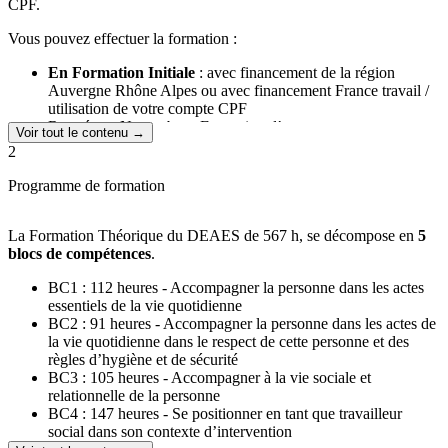
CPF.
Vous pouvez effectuer la formation :
En Formation Initiale
: avec financement de la région
Auvergne Rhône Alpes ou avec financement France travail /
utilisation de votre compte CPF
Rentrée en Novembre - Formation d’un an
Voir tout le contenu →
2
En formation Continue
: sous réserve d’avoir un employeur
qui prend en charge votre formation (contrat de
Programme de formation
professionnalisation ou plan de développement des
compétences ou encore mesure de transition Professionnelle
(ex Fongecif) par exemple)
La Formation Théorique du DEAES de 567 h, se décompose en
5
Rentrée novembre - Formation d’un an
blocs de compétences
.
BC1 : 112 heures - Accompagner la personne dans les actes
En Contrat d’Apprentissage
: sous réserve de signer un
essentiels de la vie quotidienne
contrat avec un employeur
BC2 : 91 heures - Accompagner la personne dans les actes de
Rentrée en novembre - Formation de 12 mois, (par
la vie quotidienne dans le respect de cette personne et des
convention avec le CFA Aktéap)
règles d’hygiène et de sécurité
Durée de formation :
BC3 : 105 heures - Accompagner à la vie sociale et
relationnelle de la personne
En Formation Initiale ou Continue :
BC4 : 147 heures - Se positionner en tant que travailleur
social dans son contexte d’intervention
567h (sur 17 semaines) de formation théorique et 3 stages d’une