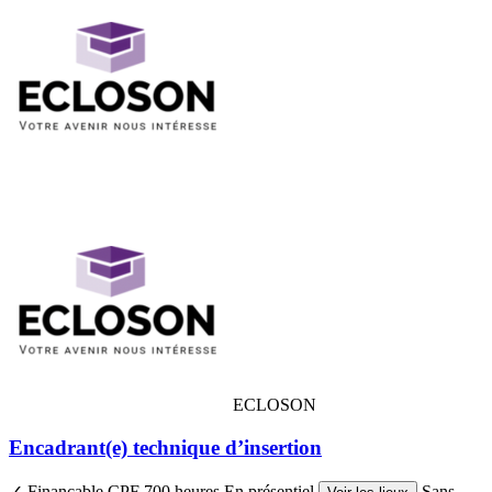
ECLOSON
Encadrant(e) technique d’insertion
✓ Finançable CPF
700 heures
En présentiel
Sans