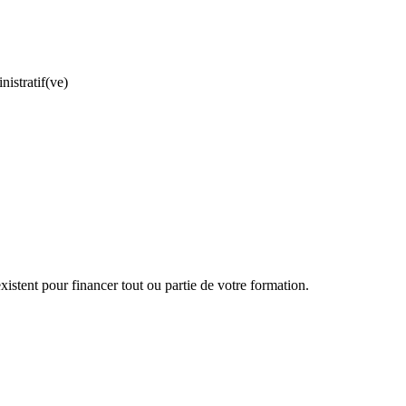
istratif(ve)
fessionnel
istent pour financer tout ou partie de votre formation.
ntes d'une structure médicale : 260 h (20 semaines)
és administratives courantes d'une structure médicale
t
s à l'interne et à l'externe