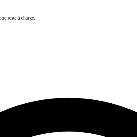
antes d'une structure médicale
le suivi et la coordination du parcours du patient : 70 h (6 semaine
otre reste à charge.
 structure médicale dans le suivi et la coordination du parcours du patien
 les éléments
s le suivi et la coordination du parcours du patient