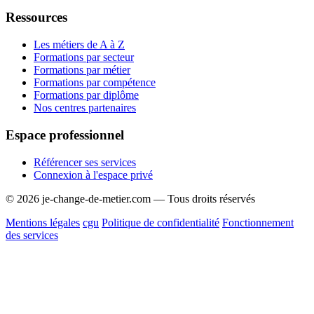
Ressources
Les métiers de A à Z
Formations par secteur
Formations par métier
Formations par compétence
Formations par diplôme
Nos centres partenaires
Espace professionnel
Référencer ses services
Connexion à l'espace privé
© 2026 je-change-de-metier.com — Tous droits réservés
Mentions légales
cgu
Politique de confidentialité
Fonctionnement
des services