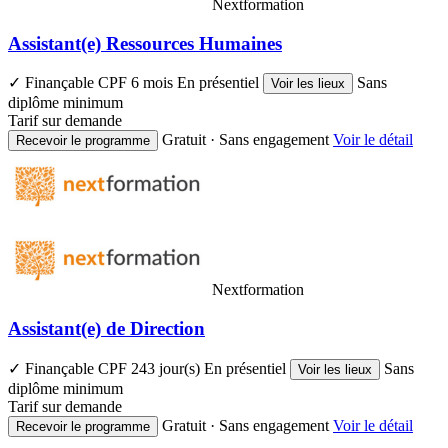
Nextformation
95%
de nos apprenants sont satisfaits de leur parcours
Assistant(e) Ressources Humaines
90%
de recommandation de la part de nos diplômés
✓ Finançable CPF
6 mois
En présentiel
Sans
Voir les lieux
diplôme minimum
Tarif sur demande
Gratuit · Sans engagement
Voir le détail
Recevoir le programme
Nextformation
Assistant(e) de Direction
✓ Finançable CPF
243 jour(s)
En présentiel
Sans
Voir les lieux
diplôme minimum
Tarif sur demande
Gratuit · Sans engagement
Voir le détail
Recevoir le programme