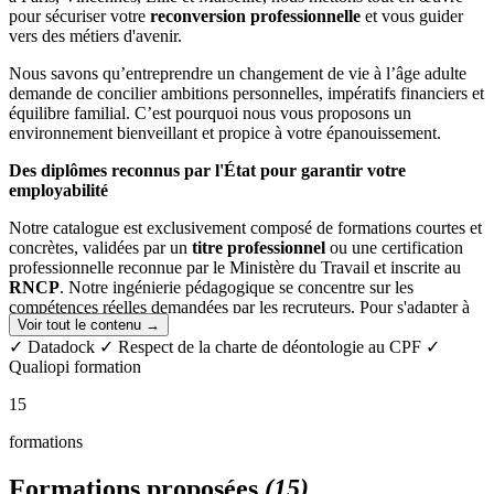
pour sécuriser votre
reconversion professionnelle
et vous guider
vers des métiers d'avenir.
Nous savons qu’entreprendre un changement de vie à l’âge adulte
demande de concilier ambitions personnelles, impératifs financiers et
équilibre familial. C’est pourquoi nous vous proposons un
environnement bienveillant et propice à votre épanouissement.
Des diplômes reconnus par l'État pour garantir votre
employabilité
Notre catalogue est exclusivement composé de formations courtes et
concrètes, validées par un
titre professionnel
ou une certification
professionnelle reconnue par le Ministère du Travail et inscrite au
RNCP
. Notre ingénierie pédagogique se concentre sur les
compétences réelles demandées par les recruteurs. Pour s'adapter à
Voir tout le contenu →
votre rythme et à votre expérience acquise, tous nos parcours
peuvent également se découper en blocs de compétences.
✓ Datadock
✓ Respect de la charte de déontologie au CPF
✓
Qualiopi formation
Découvrez nos filières de formation pour adultes :
15
Comptabilité & Gestion
(Niveau Bac à Bac+2)
formations
Ressources Humaines & Management
(Niveau Bac+2 à
Bac+3)
Formations proposées
(15)