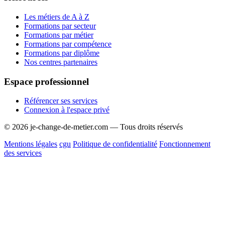
Les métiers de A à Z
Formations par secteur
Formations par métier
Formations par compétence
Formations par diplôme
Nos centres partenaires
Espace professionnel
Référencer ses services
Connexion à l'espace privé
© 2026 je-change-de-metier.com — Tous droits réservés
Mentions légales
cgu
Politique de confidentialité
Fonctionnement
des services