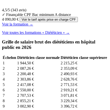
4,5/5
(343 avis)
✓ Finançable CPF
Bac minimum
A distance
4 090,00 €
Voir le tarif après prise en charge CPF
Voir la formation →
Voir toutes les formations « Diététicien » →
Grille de salaire brut des diététiciens en hôpital
public en 2026
Échelon
Diététicien classe normale
Diététicien classe supérieure
1
1 944,50 €
2 215,25 €
2
2 087,26 €
2 353,09 €
3
2 200,48 €
2 490,93 €
4
2 303,86 €
2 628,76 €
5
2 417,08 €
2 771,53 €
6
2 550,00 €
2 919,21 €
7
2 707,53 €
3 071,81 €
8
2 855,21 €
3 229,34 €
9
3 002,90 €
3 396,72 €