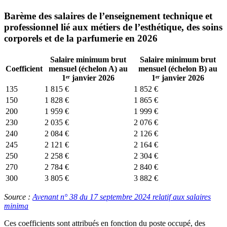
Barème des salaires de l’enseignement technique et
professionnel lié aux métiers de l’esthétique, des soins
corporels et de la parfumerie en 2026
Salaire minimum brut
Salaire minimum brut
Coefficient
mensuel (échelon A) au
mensuel (échelon B) au
1ᵉʳ janvier 2026
1ᵉʳ janvier 2026
135
1 815 €
1 852 €
150
1 828 €
1 865 €
200
1 959 €
1 999 €
230
2 035 €
2 076 €
240
2 084 €
2 126 €
245
2 121 €
2 164 €
250
2 258 €
2 304 €
270
2 784 €
2 840 €
300
3 805 €
3 882 €
Source :
Avenant n° 38 du 17 septembre 2024 relatif aux salaires
minima
Ces coefficients sont attribués en fonction du poste occupé, des