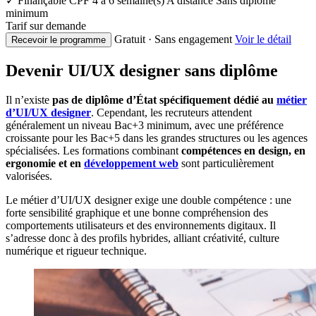
✓ Finançable CPF
4 à 6 semaine(s)
A distance
Sans diplôme
minimum
Tarif sur demande
Gratuit · Sans engagement
Voir le détail
Recevoir le programme
Devenir UI/UX designer sans diplôme
Il n’existe
pas de diplôme d’État spécifiquement dédié au
métier
d’UI/UX designer
. Cependant, les recruteurs attendent
généralement un niveau Bac+3 minimum, avec une préférence
croissante pour les Bac+5 dans les grandes structures ou les agences
spécialisées. Les formations combinant
compétences en design, en
ergonomie et en
développement web
sont particulièrement
valorisées.
Le métier d’UI/UX designer exige une double compétence : une
forte sensibilité graphique et une bonne compréhension des
comportements utilisateurs et des environnements digitaux. Il
s’adresse donc à des profils hybrides, alliant créativité, culture
numérique et rigueur technique.