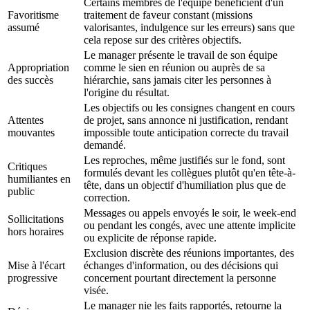
Certains membres de l'équipe bénéficient d'un
Favoritisme
traitement de faveur constant (missions
assumé
valorisantes, indulgence sur les erreurs) sans que
cela repose sur des critères objectifs.
Le manager présente le travail de son équipe
Appropriation
comme le sien en réunion ou auprès de sa
des succès
hiérarchie, sans jamais citer les personnes à
l'origine du résultat.
Les objectifs ou les consignes changent en cours
Attentes
de projet, sans annonce ni justification, rendant
mouvantes
impossible toute anticipation correcte du travail
demandé.
Les reproches, même justifiés sur le fond, sont
Critiques
formulés devant les collègues plutôt qu'en tête-à-
humiliantes en
tête, dans un objectif d'humiliation plus que de
public
correction.
Messages ou appels envoyés le soir, le week-end
Sollicitations
ou pendant les congés, avec une attente implicite
hors horaires
ou explicite de réponse rapide.
Exclusion discrète des réunions importantes, des
Mise à l'écart
échanges d'information, ou des décisions qui
progressive
concernent pourtant directement la personne
visée.
Le manager nie les faits rapportés, retourne la