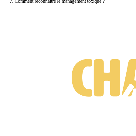
Comment reconnaître le management toxique ?
Suis-je prêt·e à changer de métier ?
Test gratuit • 3 minutes • Sans engagement