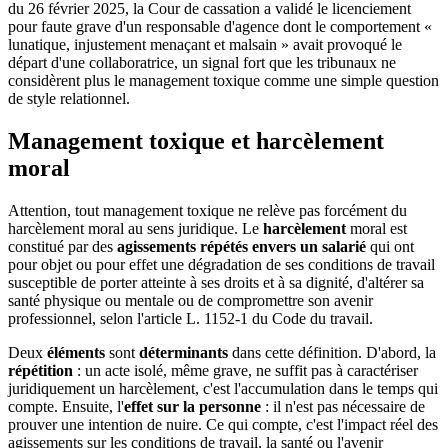
du 26 février 2025, la Cour de cassation a validé le licenciement
pour faute grave d'un responsable d'agence dont le comportement «
lunatique, injustement menaçant et malsain » avait provoqué le
départ d'une collaboratrice, un signal fort que les tribunaux ne
considèrent plus le management toxique comme une simple question
de style relationnel.
Management toxique et harcèlement
moral
Attention, tout management toxique ne relève pas forcément du
harcèlement moral au sens juridique. Le
harcèlement
moral est
constitué par des
agissements répétés envers un salarié
qui ont
pour objet ou pour effet une dégradation de ses conditions de travail
susceptible de porter atteinte à ses droits et à sa dignité, d'altérer sa
santé physique ou mentale ou de compromettre son avenir
professionnel, selon l'article L. 1152-1 du Code du travail.
Deux
éléments
sont
déterminants
dans cette définition. D'abord, la
répétition
: un acte isolé, même grave, ne suffit pas à caractériser
juridiquement un harcèlement, c'est l'accumulation dans le temps qui
compte. Ensuite, l'
effet sur la personne
: il n'est pas nécessaire de
prouver une intention de nuire. Ce qui compte, c'est l'impact réel des
agissements sur les conditions de travail, la santé ou l'avenir