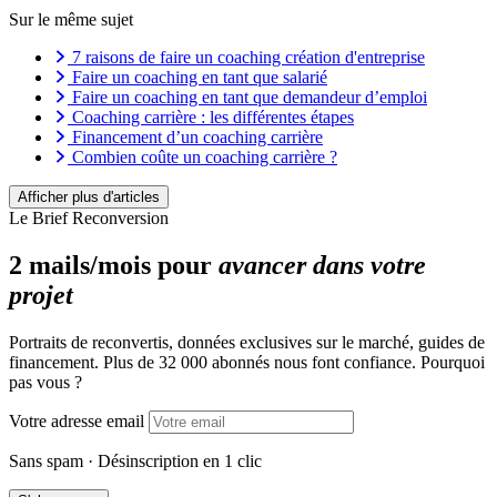
Sur le même sujet
7 raisons de faire un coaching création d'entreprise
Faire un coaching en tant que salarié
Faire un coaching en tant que demandeur d’emploi
Coaching carrière : les différentes étapes
Financement d’un coaching carrière
Combien coûte un coaching carrière ?
Quelles sont les différences entre un coach, un consultant et
un formateur ?
Afficher plus d'articles
Quand faire appel à un coach carrière ?
Le Brief Reconversion
À qui s'adresse le coaching carrière ?
Bilan de compétences ou coaching professionnel pour
2 mails/mois pour
avancer dans votre
votre réorientation professionnelle ?
projet
Choisir le bon coach professionnel pour sa carrière : les
questions à se poser
Coaching de transition professionnelle : quelle utilité ?
Portraits de reconvertis, données exclusives sur le marché, guides de
financement. Plus de 32 000 abonnés nous font confiance. Pourquoi
pas vous ?
Votre adresse email
Sans spam · Désinscription en 1 clic