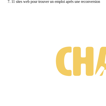
11 sites web pour trouver un emploi après une reconversion
Suis-je prêt·e à changer de métier ?
Test gratuit • 3 minutes • Sans engagement