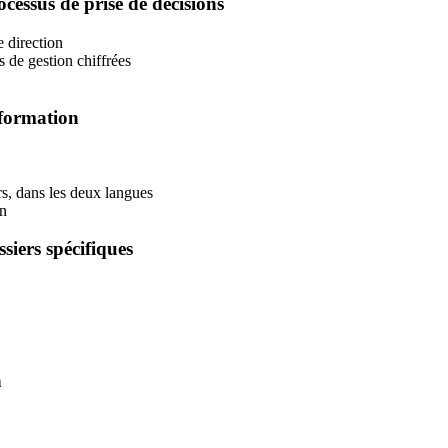
ocessus de prise de décisions
e direction
 de gestion chiffrées
information
urs, dans les deux langues
on
ssiers spécifiques
n