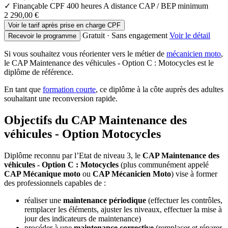
✓ Finançable CPF
400 heures
A distance
CAP / BEP minimum
2 290,00 €
Voir le tarif après prise en charge CPF
Gratuit · Sans engagement
Voir le détail
Recevoir le programme
Si vous souhaitez vous réorienter vers le métier de
mécanicien moto
,
le CAP Maintenance des véhicules - Option C : Motocycles est le
diplôme de référence.
En tant que
formation courte
, ce diplôme à la côte auprès des adultes
souhaitant une reconversion rapide.
Objectifs du CAP Maintenance des
véhicules - Option Motocycles
Diplôme reconnu par l’Etat de niveau 3, le
CAP Maintenance des
véhicules - Option C : Motocycles
(plus communément appelé
CAP Mécanique moto
ou
CAP Mécanicien Moto
) vise à former
des professionnels capables de :
réaliser une
maintenance périodique
(effectuer les contrôles,
remplacer les éléments, ajuster les niveaux, effectuer la mise à
jour des indicateurs de maintenance)
procéder à une
maintenance corrective
(remplacer et réparer