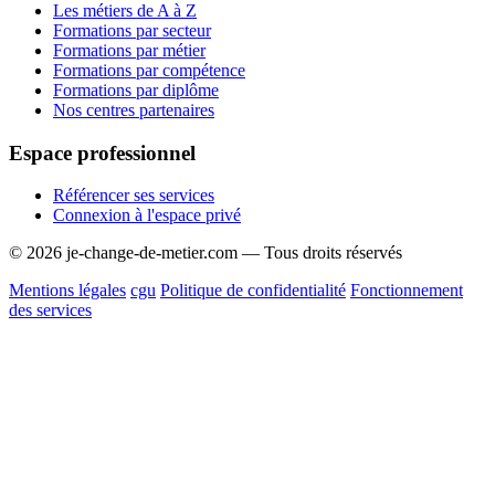
Les métiers de A à Z
Formations par secteur
Formations par métier
Formations par compétence
Formations par diplôme
Nos centres partenaires
Espace professionnel
Référencer ses services
Connexion à l'espace privé
© 2026 je-change-de-metier.com — Tous droits réservés
Mentions légales
cgu
Politique de confidentialité
Fonctionnement
des services