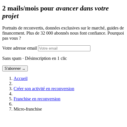
Comprendre la franchise pour mieux orienter sa
reconversion
2 mails/mois pour
avancer dans votre
Pourquoi choisir la franchise pour sa reconversion
projet
professionnelle ?
Portraits de reconvertis, données exclusives sur le marché, guides de
financement. Plus de 32 000 abonnés nous font confiance. Pourquoi
pas vous ?
Votre adresse email
Sans spam · Désinscription en 1 clic
S'abonner →
Accueil
Créer son activité en reconversion
Franchise en reconversion
Micro-franchise