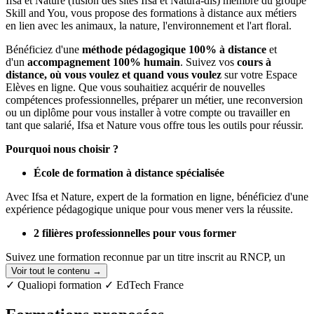
Ifsa et Nature (fusion des sites Ifsa et Natura-dis) membre du groupe
Skill and You, vous propose des formations à distance aux métiers
en lien avec les animaux, la nature, l'environnement et l'art floral.
Bénéficiez d'une
méthode pédagogique 100% à distance
et
d'un
accompagnement 100% humain
. Suivez vos
cours à
distance, où vous voulez et quand vous voulez
sur votre Espace
Elèves en ligne. Que vous souhaitiez acquérir de nouvelles
compétences professionnelles, préparer un métier, une reconversion
ou un diplôme pour vous installer à votre compte ou travailler en
tant que salarié, Ifsa et Nature vous offre tous les outils pour réussir.
Pourquoi nous choisir ?
École de formation à distance spécialisée
Avec Ifsa et Nature, expert de la formation en ligne, bénéficiez d'une
expérience pédagogique unique pour vous mener vers la réussite.
2 filières professionnelles pour vous former
Suivez une formation reconnue par un titre inscrit au RNCP, un
diplôme d'état ou une formation professionnelle qualifiante.
Voir tout le contenu →
✓ Qualiopi formation
✓ EdTech France
Un accompagnement 100% humain où que vous soyez