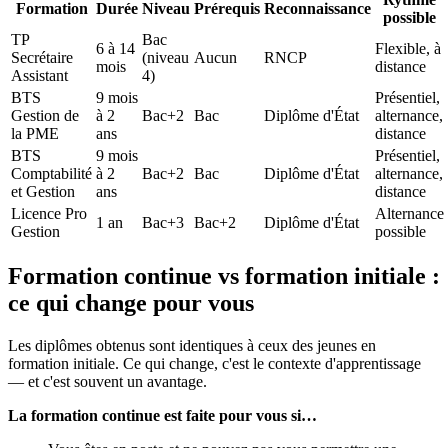
Formation
Durée
Niveau
Prérequis
Reconnaissance
possible
TP
Bac
6 à 14
Flexible, à
Secrétaire
(niveau
Aucun
RNCP
mois
distance
Assistant
4)
BTS
9 mois
Présentiel,
Gestion de
à 2
Bac+2
Bac
Diplôme d'État
alternance,
la PME
ans
distance
BTS
9 mois
Présentiel,
Comptabilité
à 2
Bac+2
Bac
Diplôme d'État
alternance,
et Gestion
ans
distance
Licence Pro
Alternance
1 an
Bac+3
Bac+2
Diplôme d'État
Gestion
possible
Formation continue vs formation initiale :
ce qui change pour vous
Les diplômes obtenus sont identiques à ceux des jeunes en
formation initiale. Ce qui change, c'est le contexte d'apprentissage
— et c'est souvent un avantage.
La formation continue est faite pour vous si…