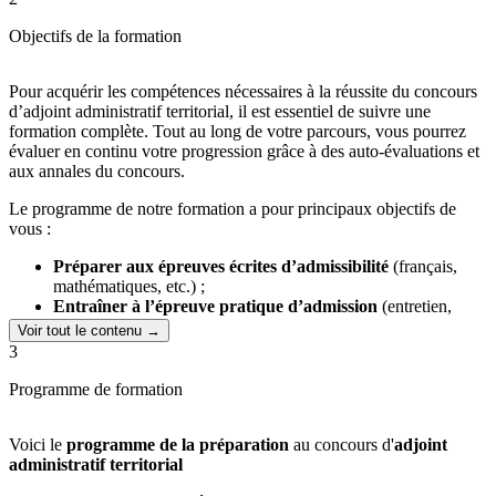
vos engagements personnels ou professionnels.
Accompagnement personnalisé
: notre équipe pédagogique
Objectifs de la formation
est à votre disposition pour vous accompagner tout au long de
votre parcours, afin d’optimiser vos chances de réussite.
Cours élaborés par des experts
: les supports de cours,
Pour acquérir les compétences nécessaires à la réussite du concours
conçus par des professionnels du secteur public, sont
d’adjoint administratif territorial, il est essentiel de suivre une
accessibles en format papier et en ligne, offrant une
formation complète. Tout au long de votre parcours, vous pourrez
expérience d’apprentissage sur mesure.
évaluer en continu votre progression grâce à des auto-évaluations et
aux annales du concours.
Avec Culture et Formation, vous mettez toutes les chances de votre
côté pour intégrer la fonction publique territoriale.
Le programme de notre formation a pour principaux objectifs de
vous :
Préparer aux épreuves écrites d’admissibilité
(français,
mathématiques, etc.) ;
Entraîner à l’épreuve pratique d’admission
(entretien,
communication orale, finances publiques, bureautique, etc.) ;
Voir tout le contenu →
Préparer à l’oral devant le jury
.
3
Programme de formation
Voici le
programme de la préparation
au concours d'
adjoint
administratif territorial