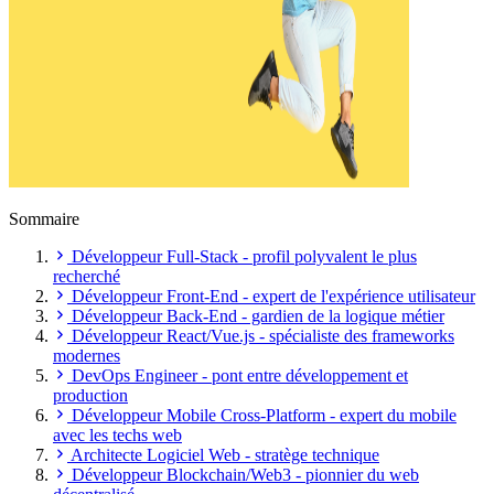
Sommaire
Développeur Full-Stack - profil polyvalent le plus
recherché
Développeur Front-End - expert de l'expérience utilisateur
Développeur Back-End - gardien de la logique métier
Développeur React/Vue.js - spécialiste des frameworks
modernes
DevOps Engineer - pont entre développement et
production
Développeur Mobile Cross-Platform - expert du mobile
avec les techs web
Architecte Logiciel Web - stratège technique
Développeur Blockchain/Web3 - pionnier du web