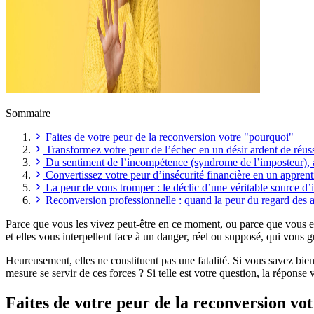
Sommaire
Faites de votre peur de la reconversion votre "pourquoi"
Transformez votre peur de l’échec en un désir ardent de réuss
Du sentiment de l’incompétence (syndrome de l’imposteur), à 
Convertissez votre peur d’insécurité financière en un apprent
La peur de vous tromper : le déclic d’une véritable source d’
Reconversion professionnelle : quand la peur du regard des au
Parce que vous les vivez peut-être en ce moment, ou parce que vous en 
et elles vous interpellent face à un danger, réel ou supposé, qui vous
Heureusement, elles ne constituent pas une fatalité. Si vous savez bien
mesure se servir de ces forces ? Si telle est votre question, la réponse 
Faites de votre peur de la reconversion vo