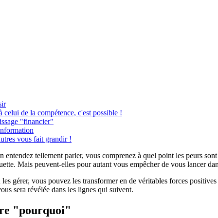
ir
celui de la compétence, c'est possible !
issage "financier"
information
tres vous fait grandir !
entendez tellement parler, vous comprenez à quel point les peurs sont in
 guette. Mais peuvent-elles pour autant vous empêcher de vous lancer da
 les gérer, vous pouvez les transformer en de véritables forces positives
vous sera révélée dans les lignes qui suivent.
tre "pourquoi"