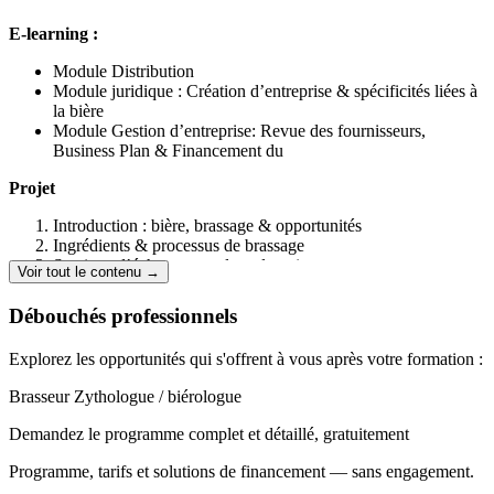
Vous pouvez
financer cette formation
de différentes manières :
E-learning :
Le Compte Personnel de Formation (CPF)
Pôle Emploi
Module Distribution
Votre entreprise / OPCO
Module juridique : Création d’entreprise & spécificités liées à
Vos propres moyens
la bière
Module Gestion d’entreprise: Revue des fournisseurs,
N'hésitez pas à nous contacter pour tout renseignement
Business Plan & Financement du
supplémentaire, nous serions ravis d'en savoir plus sur votre projet et
de vous présenter notre programme de formation en détail !
Projet
A l'issue de votre formation, nous pouvons également vous
Introduction : bière, brassage & opportunités
accompagner dans votre projet (recherche d'emploi, recherche de
Ingrédients & processus de brassage
matériel pour votre brasserie, brassage à façon, etc.)
Sessions d’échanges sur les e-learnings
Voir tout le contenu →
Visite de brasseries
Élaboration d’une recette de bière
Débouchés professionnels
Elaboration d’un brassin de 20L en brasserie
Réalisation d’un brassin sur cuves de brassage >100L
Explorez les opportunités qui s'offrent à vous après votre formation :
Matériel de brassage
Hygiène
Brasseur
Zythologue / biérologue
Examen pour valider bloc de compétences UCT du BP
Industries Alimentaires : « Conduire une ligne de fabrication
Demandez le programme complet et détaillé, gratuitement
ou de conditionnement de produits alimentaires ».
Programme, tarifs et solutions de financement — sans engagement.