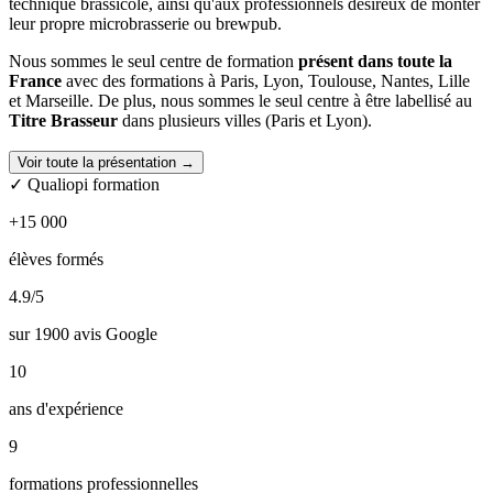
technique brassicole, ainsi qu'aux professionnels désireux de monter
leur propre microbrasserie ou brewpub.
Nous sommes le seul centre de formation
présent dans toute la
France
avec des formations à Paris, Lyon, Toulouse, Nantes, Lille
et Marseille. De plus, nous sommes le seul centre à être labellisé au
Titre Brasseur
dans plusieurs villes (Paris et Lyon).
Nos formateurs sont spécialisés dans le brassage de bière
et sont
Voir toute la présentation →
donc experts dans leur domaine. Ils ont à cœur de vous transmettre
✓ Qualiopi formation
toutes les clés et
savoir-faire nécessaires, aussi bien théoriques
que pratiques
, pour l'établissement de votre projet.
+15 000
Toutes nos formations sont certifiantes
. Nos formations d’une
élèves formés
semaine délivrent le bloc de compétences UCP9 du BP Industries
Alimentaires : « Conduire une ligne de fabrication ou de
4.9
/5
conditionnement de produits alimentaires ». Nos formations Titre
Brasseur préparent quant à elles à l’examen national pour l’obtention
sur 1900 avis Google
du Titre Brasseur de niveau 3.
10
A l'issue de votre formation, nous pouvons également vous
ans d'expérience
accompagner dans votre projet (recherche d'emploi, recherche de
matériel pour votre brasserie, brassage à façon, etc.)
9
formations professionnelles