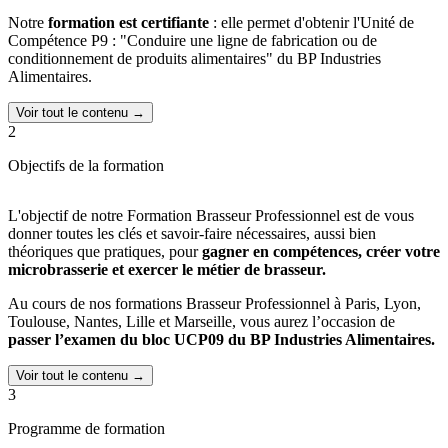
Notre
formation est certifiante
: elle permet d'obtenir l'Unité de
Compétence P9 : "Conduire une ligne de fabrication ou de
conditionnement de produits alimentaires" du BP Industries
Alimentaires.
Les différents modules abordés pendant la formation permettent de :
Voir tout le contenu →
2
Maîtriser les aspects liés aux ingrédients, au processus de
fabrication, ainsi qu'à la qualité et à l'hygiène de la bière
Objectifs de la formation
Gérer la production de bière dans une microbrasserie de
manière complètement autonome, en prenant en compte des
L'objectif de notre Formation Brasseur Professionnel est de vous
considérations de productivité et de rentabilité
donner toutes les clés et savoir-faire nécessaires, aussi bien
Définir le plan d'actions opérationnel pour lancer son projet
théoriques que pratiques, pour
gagner en compétences, créer votre
Valider la rentabilité économique de son projet à court, moyen
microbrasserie et exercer le métier de brasseur.
et long terme
Au cours de nos formations Brasseur Professionnel à Paris, Lyon,
Depuis 6 ans, nous avons accueilli, formé et accompagné plus de
Toulouse, Nantes, Lille et Marseille, vous aurez l’occasion de
1500 personnes !
passer l’examen du bloc UCP09 du BP Industries Alimentaires.
Nos formateurs sont spécialisés dans le brassage de bières et sont
donc experts dans leur domaine. Ils ont à cœur de vous transmettre
Voir tout le contenu →
toutes les clés, pratiques et connaissances pour vous accompagner
3
dans votre projet.
Programme de formation