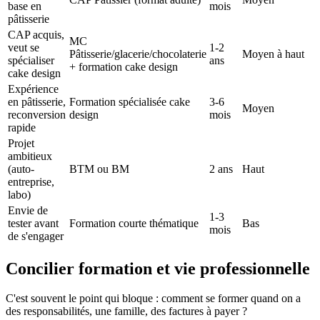
base en
mois
pâtisserie
CAP acquis,
MC
veut se
1-2
Pâtisserie/glacerie/chocolaterie
Moyen à haut
spécialiser
ans
+ formation cake design
cake design
Expérience
en pâtisserie,
Formation spécialisée cake
3-6
Moyen
reconversion
design
mois
rapide
Projet
ambitieux
(auto-
BTM ou BM
2 ans
Haut
entreprise,
labo)
Envie de
1-3
tester avant
Formation courte thématique
Bas
mois
de s'engager
Concilier formation et vie professionnelle
C'est souvent le point qui bloque : comment se former quand on a
des responsabilités, une famille, des factures à payer ?