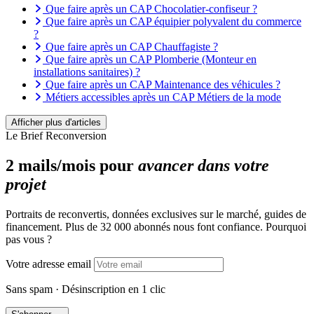
Que faire après un CAP Chocolatier-confiseur ?
Que faire après un CAP équipier polyvalent du commerce
?
Que faire après un CAP Chauffagiste ?
Que faire après un CAP Plomberie (Monteur en
installations sanitaires) ?
Que faire après un CAP Maintenance des véhicules ?
Métiers accessibles après un CAP Métiers de la mode
Métiers accessibles avec un CAP électricien
Métiers accessibles avec un CAP Boulanger
Afficher plus d'articles
Métiers accessibles avec un CAP Cuisine
Le Brief Reconversion
Métiers accessibles avec un CAP Céramiste
Métiers accessibles avec un CAP Fleuriste
2 mails/mois pour
avancer dans votre
Métiers accessibles après un CAP Pâtissier
projet
Que faire après un CAP esthétique ?
Que faire après un CAP coiffure ?
Quels métiers sont accessibles avec un CAP
Portraits de reconvertis, données exclusives sur le marché, guides de
Accompagnant Éducatif Petite Enfance ?
financement. Plus de 32 000 abonnés nous font confiance. Pourquoi
pas vous ?
Votre adresse email
Sans spam · Désinscription en 1 clic