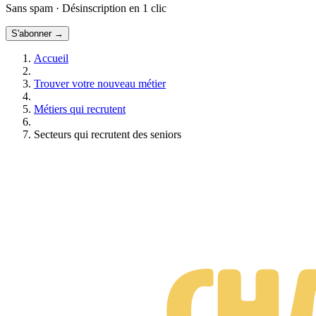
15 métiers sans diplôme qui recrutent
Sans spam · Désinscription en 1 clic
Ces vieux métiers qui recrutent
S'abonner →
Accueil
Trouver votre nouveau métier
Métiers qui recrutent
Secteurs qui recrutent des seniors
Suis-je prêt·e à changer de métier ?
Test gratuit • 3 minutes • Sans engagement