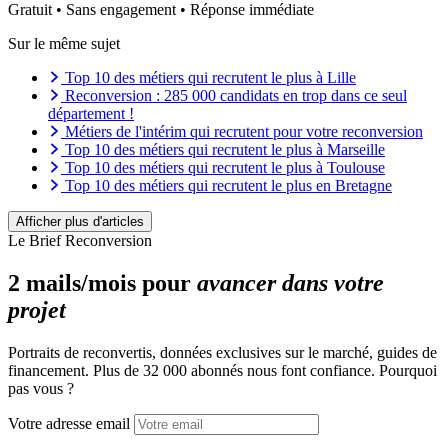
Gratuit • Sans engagement • Réponse immédiate
Sur le même sujet
Top 10 des métiers qui recrutent le plus à Lille
Reconversion : 285 000 candidats en trop dans ce seul
département !
Métiers de l'intérim qui recrutent pour votre reconversion
Top 10 des métiers qui recrutent le plus à Marseille
Top 10 des métiers qui recrutent le plus à Toulouse
Top 10 des métiers qui recrutent le plus en Bretagne
Top 10 des métiers qui recrutent le plus à Lyon en 2026
Top 10 des métiers qui recrutent le plus à Bordeaux
Afficher plus d'articles
Top 15 des métiers qui recrutent le plus à Paris
Le Brief Reconversion
10 métiers pour exprimer sa créativité recherchés en 2026
Les 7 régions qui recruteront le plus d'ici 2030
2 mails/mois pour
avancer dans votre
27 métiers cadres qui recrutent en 2026
projet
Quels métiers recruteront le plus d’ici 2030 ?
Métiers émergents ou en forte évolution en 2026 pour votre
reconversion
Portraits de reconvertis, données exclusives sur le marché, guides de
Régions qui recrutent le plus en France en 2026
financement. Plus de 32 000 abonnés nous font confiance. Pourquoi
Liste officielle des métiers en tension en 2026
pas vous ?
Métiers du futur : que ferez-vous en 2050 ?
Ces 10 métiers qui recrutent le plus depuis le
Votre adresse email
déconfinement