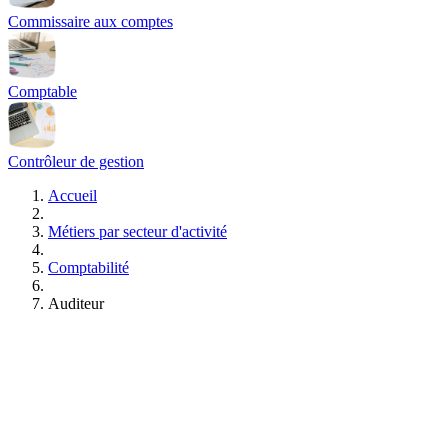
Commissaire aux comptes
Comptable
Contrôleur de gestion
Accueil
Métiers par secteur d'activité
Comptabilité
Auditeur
Formations Auditeur