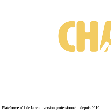
Suis-je prêt·e à changer de métier ?
Test gratuit • 3 minutes • Sans engagement
Plateforme n°1 de la reconversion professionnelle depuis 2019.