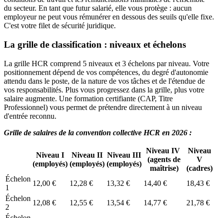
du secteur. En tant que futur salarié, elle vous protège : aucun
employeur ne peut vous rémunérer en dessous des seuils qu'elle fixe.
C'est votre filet de sécurité juridique.
La grille de classification : niveaux et échelons
La grille HCR comprend 5 niveaux et 3 échelons par niveau. Votre
positionnement dépend de vos compétences, du degré d'autonomie
attendu dans le poste, de la nature de vos tâches et de l'étendue de
vos responsabilités. Plus vous progressez dans la grille, plus votre
salaire augmente. Une formation certifiante (CAP, Titre
Professionnel) vous permet de prétendre directement à un niveau
d'entrée reconnu.
Grille de salaires de la convention collective HCR en 2026 :
Niveau IV
Niveau
Niveau I
Niveau II
Niveau III
(agents de
V
(employés)
(employés)
(employés)
maîtrise)
(cadres)
Échelon
12,00 €
12,28 €
13,32 €
14,40 €
18,43 €
1
Échelon
12,08 €
12,55 €
13,54 €
14,77 €
21,78 €
2
Échelon