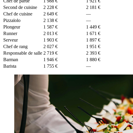
Chef de partie
1 988 €
1 921 €
Second de cuisine
2 228 €
2 181 €
Chef de cuisine
2 649 €
—
Pizzaïolo
2 138 €
—
Plongeur
1 587 €
1 449 €
Runner
2 013 €
1 671 €
Serveur
1 903 €
1 897 €
Chef de rang
2 027 €
1 951 €
Responsable de salle
2 719 €
2 393 €
Barman
1 946 €
1 880 €
Barista
1 755 €
—