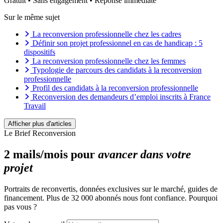
Gratuit • Sans engagement • Réponse immédiate
Sur le même sujet
La reconversion professionnelle chez les cadres
Définir son projet professionnel en cas de handicap : 5
dispositifs
La reconversion professionnelle chez les femmes
Typologie de parcours des candidats à la reconversion
professionnelle
Profil des candidats à la reconversion professionnelle
Reconversion des demandeurs d’emploi inscrits à France
Travail
Comment se reconvertir quand on est en CDI ?
Reconversion professionnelle militaire dans le privé
Afficher plus d'articles
Comment se reconvertir quand on est fonctionnaire ?
Le Brief Reconversion
Quelle reconversion professionnelle suite à un handicap ?
La reconversion des sportifs de haut niveau : quelle vie
2 mails/mois pour
avancer dans votre
après ?
projet
La reconversion professionnelle des seniors
Se reconvertir à 50 ans… une vraie bonne idée
Reconversion à 40 ans : transformer ses contraintes en
Portraits de reconvertis, données exclusives sur le marché, guides de
atouts
financement. Plus de 32 000 abonnés nous font confiance. Pourquoi
Se reconvertir à 30 ans : guide complet
pas vous ?