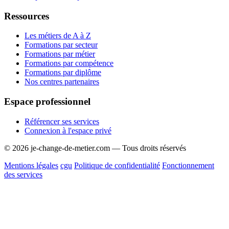
Ressources
Les métiers de A à Z
Formations par secteur
Formations par métier
Formations par compétence
Formations par diplôme
Nos centres partenaires
Espace professionnel
Référencer ses services
Connexion à l'espace privé
© 2026 je-change-de-metier.com — Tous droits réservés
Mentions légales
cgu
Politique de confidentialité
Fonctionnement
des services