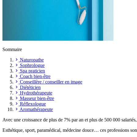
Sommaire
Naturopathe
Sophrologue
Spa praticien
Coach bien-être
Conseillère / conseiller en image
Diététicien
Hydrothérapeute
Masseur bien-être
Réflexologue
Aromathérapeute
Avec une croissance de plus de 7% par an et plus de 500 000 salariés, 
Esthétique, sport, paramédical, médecine douce… ces professions sont 