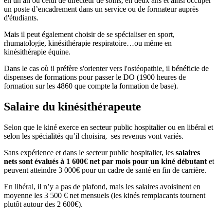
en un an ou celui de directeur de soins, en deux ans et ainsi occuper
un poste d’encadrement dans un service ou de formateur auprès
d'étudiants.
Mais il peut également choisir de se spécialiser en sport,
rhumatologie, kinésithérapie respiratoire…ou même en
kinésithérapie équine.
Dans le cas où il préfère s'orienter vers l'ostéopathie, il bénéficie de
dispenses de formations pour passer le DO (1900 heures de
formation sur les 4860 que compte la formation de base).
Salaire du kinésithérapeute
Selon que le kiné exerce en secteur public hospitalier ou en libéral et
selon les spécialités qu’il choisira, ses revenus vont variés.
Sans expérience et dans le secteur public hospitalier, les
salaires
nets sont évalués à 1 600€ net par mois pour un kiné débutant
et
peuvent atteindre 3 000€ pour un cadre de santé en fin de carrière.
En libéral, il n’y a pas de plafond, mais les salaires avoisinent en
moyenne les 3 500 € net mensuels (les kinés remplacants tournent
plutôt autour des 2 600€).