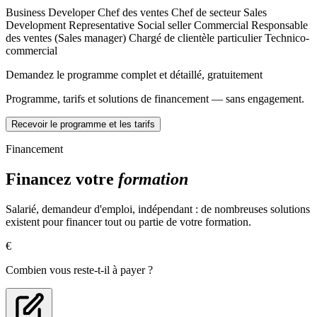
Prospection, négociation et développement du portefeuille client
Business Developer
Chef des ventes
Chef de secteur
Sales
Development Representative
Social seller
Commercial
Responsable
Mettre en place un plan de prospection
des ventes (Sales manager)
Chargé de clientèle particulier
Technico-
Développer le portefeuille client
commercial
Réaliser des actions de prospection commerciale dans le
secteur du tourisme
Demandez le programme complet et détaillé, gratuitement
Concevoir des campagnes de prospection
Mettre en oeuvre une stratégie de communication dans le
Programme, tarifs et solutions de financement — sans engagement.
secteur touristique
Préparer et structurer sa négociation
Recevoir le programme et les tarifs
Construire une stratégie de négociation
Comprendre les facteurs clés de succès d'une négociation
Financement
Repérer et décoder les stratégies d'influence lors d'une
négociation
Financez votre
formation
Concevoir une proposition commerciale
Fidélisation et gestion de la relation client
Salarié, demandeur d'emploi, indépendant : de nombreuses solutions
existent pour financer tout ou partie de votre formation.
Mesurer la satisfaction client
Utiliser le CRM pour mesurer la performance
€
Proposer une expérience client immersive et novatrice
Concevoir une stratégie de fidélisation
Combien vous reste-t-il à payer ?
Appréhender la relation client en fonction de la cible
Anticiper et traiter les litiges
Rétablir son image suite à un litige