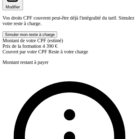
Management et animation des équipes
Modifier
Gérer les équipes au quotidien
Vos droits CPF couvrent peut-être déjà l'intégralité du tarif. Simulez
Piloter la performance des équipes commerciales
votre reste à charge.
Animer les équipes commerciales
Valoriser et motiver les équipes
Simuler mon reste à charge
Employer les outils collaboratifs
Montant de votre CPF (estimé)
Travailler efficacement en coopérant entre les services
Prix de la formation
4 390 €
Former les équipes commerciales
Couvert par votre CPF
Reste à votre charge
Accompagner ses équipes dans la progression
Montant restant à payer
Evaluation du plan d'action commerciale (PAC)
Evaluer les actions commerciales
Analyser les résultats et tirer des conclusions
Repérer les leviers d'amélioration
Réaliser des préconisations pertinentes