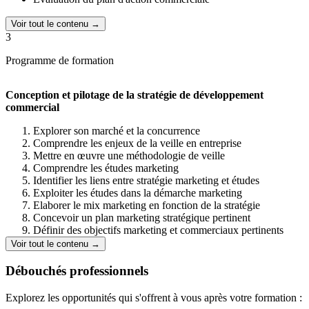
Voir tout le contenu →
3
Programme de formation
Conception et pilotage de la stratégie de développement
commercial
Explorer son marché et la concurrence
Comprendre les enjeux de la veille en entreprise
Mettre en œuvre une méthodologie de veille
Comprendre les études marketing
Identifier les liens entre stratégie marketing et études
Exploiter les études dans la démarche marketing
Elaborer le mix marketing en fonction de la stratégie
Concevoir un plan marketing stratégique pertinent
Définir des objectifs marketing et commerciaux pertinents
Structurer les étapes en fonction de la stratégie de l'entreprise
Voir tout le contenu →
Construire les actions à mettre en oeuvre
Piloter le plan d'action commercial
Débouchés professionnels
Budgéter un plan d'action commercial
Utiliser le plan d'action commerciale comme outil fédérateur
Explorez les opportunités qui s'offrent à vous après votre formation :