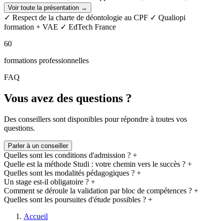
design, la comptabilité, ou encore le juridique),
adapté à toutes les
Voir toute la présentation →
situations
(personnes en poste, demandeurs d’emploi, jeunes).
✓ Respect de la charte de déontologie au CPF
✓ Qualiopi
formation + VAE
✓ EdTech France
Pour garantir l’excellence de ses programmes, Studi s’est associé à
des
partenaires académiques de renom
(ESG, Hetic, Elije, Digital
60
Campus, LISAA, Naratiiv, Cours Florent…) reconnus pour la
qualité de leurs enseignements et certifications.
formations professionnelles
Avec des
dispositifs de financement variés
(CPF, France Travail,
FAQ
alternance, entreprise etc.) et des plans de paiement flexibles (jusqu'à
36 mois), Studi offre des
formations accessibles à tous
.
Vous avez des questions ?
Des conseillers sont disponibles pour répondre à toutes vos
questions.
Parler à un conseiller
Quelles sont les conditions d'admission ?
+
Quelle est la méthode Studi : votre chemin vers le succès ?
+
Quelles sont les modalités pédagogiques ?
+
Un stage est-il obligatoire ?
+
Comment se déroule la validation par bloc de compétences ?
+
Quelles sont les poursuites d'étude possibles ?
+
Accueil