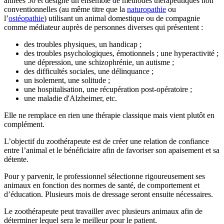
années 50 et désigne un ensemble de méthodes thérapeutiques non
conventionnelles (au même titre que la
naturopathie
ou
l’
ostéopathie
) utilisant un animal domestique ou de compagnie
comme médiateur auprès de personnes diverses qui présentent :
des troubles physiques, un handicap ;
des troubles psychologiques, émotionnels ; une hyperactivité ;
une dépression, une schizophrénie, un autisme ;
des difficultés sociales, une délinquance ;
un isolement, une solitude ;
une hospitalisation, une récupération post-opératoire ;
une maladie d'Alzheimer, etc.
Elle ne remplace en rien une thérapie classique mais vient plutôt en
complément.
L’objectif du zoothérapeute est de créer une relation de confiance
entre l’animal et le bénéficiaire afin de favoriser son apaisement et sa
détente.
Pour y parvenir, le professionnel sélectionne rigoureusement ses
animaux en fonction des normes de santé, de comportement et
d’éducation. Plusieurs mois de dressage seront ensuite nécessaires.
Le zoothérapeute peut travailler avec plusieurs animaux afin de
déterminer lequel sera le meilleur pour le patient.