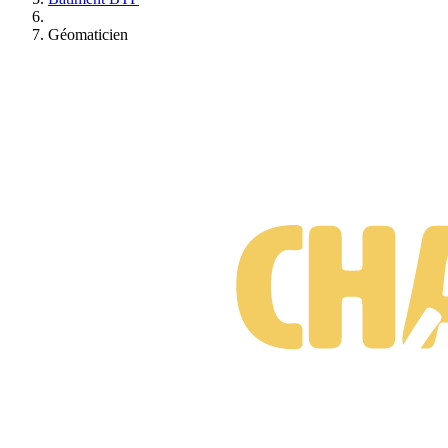
Géomaticien
Suis-je prêt·e à changer de métier ?
Test gratuit • 3 minutes • Sans engagement